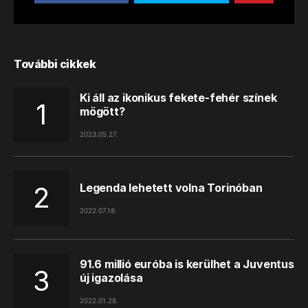
További cikkek
Ki áll az ikonikus fekete-fehér színek
mögött?
2023.05.27.
Legenda lehetett volna Torinóban
2022.07.18.
91.6 millió euróba is kerülhet a Juventus
új igazolása
2022.01.28.