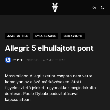
JUVENTUS HÍREK
NYILATKOZATOK
SERIE A 2017/18
Allegri: 5 elhullajtott pont
BY
PITE
2017.10.15.
2 MINUTE READ
Massimiliano Allegri szerint csapata nem vette
komolyan az előző mérkőzéseken látott
figyelmeztető jeleket, ugyanakkor megindokolta
döntését Paulo Dybala padoztatásával
kapcsolatban.