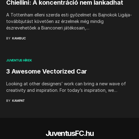
Chiellini: A koncentráció nem lankadhat
A Tottenham elleni szerda esti győzelmet és Bajnokok Ligája-
továbbjutást követően az érzelmek még mindig
észrevehetőek a Bianconeri játékosain,…
BY
KAMBUC
JUVENTUS HÍREK
3 Awesome Vectorized Car
Looking at other designers’ work can bring a new wave of
creativity and inspiration. For today’s inspiration, we…
BY
KAMPAT
JuventusFC.hu