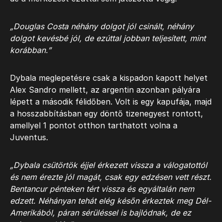
„Douglas Costa néhány dolgot jól csinált, néhány
dolgot kevésbé jól, de ezúttal jobban teljesített, mint
korábban.”
Dybala meglepetésre csak a kispadon kapott helyet
Alex Sandro mellett, az argentin azonban pályára
lépett a második félidőben. Volt is egy kapufája, majd
a hosszabbításban egy döntő tizenegyest rontott,
amellyel 1 pontot otthon tarthatott volna a
Juventus.
„Dybala csütörtök éjjel érkezett vissza a válogatottól
és nem érezte jól magát, csak egy edzésen vett részt.
Bentancur pénteken tért vissza és egyáltalán nem
edzett. Néhányan tehát elég későn érkeztek meg Dél-
Amerikából, páran sérüléssel is bajlódnak, de ez