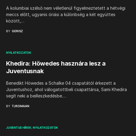
A kolumbiai szélső nem véletlenül figyelmeztetett a hétvégi
meccs előtt, ugyanis óriási a különbség a két együttes
között,…
BY
GERISZ
NYILATKOZATOK
Khedira: Höwedes hasznára lesz a
Juventusnak
Benedikt Höwedes a Schalke 04 csapatától érkezett a
Juventushoz, ahol válogatottbeli csapattársa, Sami Khedira
segít neki a beilleszkedésbe.…
BY
TJROMAAN
JUVENTUS HÍREK
NYILATKOZATOK