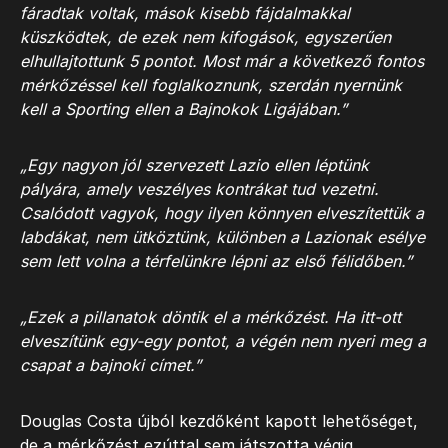
fáradtak voltak, mások kisebb fájdalmakkal
küszködtek, de ezek nem kifogások, egyszerűen
elhullajtottunk 5 pontot. Most már a következő fontos
mérkőzéssel kell foglalkoznunk, szerdán nyernünk
kell a Sporting ellen a Bajnokok Ligájában.”
„Egy nagyon jól szervezett Lazio ellen léptünk
pályára, amely veszélyes kontrákat tud vezetni.
Csalódott vagyok, hogy ilyen könnyen elveszítettük a
labdákat, nem ütköztünk, különben a Lazionak esélye
sem lett volna a térfelünkre lépni az első félidőben.”
„Ezek a pillanatok döntik el a mérkőzést. Ha itt-ott
elveszítünk egy-egy pontot, a végén nem nyeri meg a
csapat a bajnoki címet.”
Douglas Costa újból kezdőként kapott lehetőséget,
de a mérkőzést ezúttal sem játszotta végig.