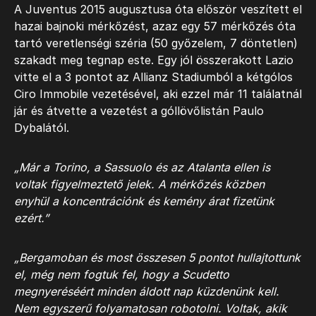
A Juventus 2015 augusztusa óta először veszített el
hazai bajnoki mérkőzést, azaz egy 57 mérkőzés óta
tartó veretlenségi széria (50 győzelem, 7 döntetlen)
szakadt meg tegnap este. Egy jól összerakott Lazio
vitte el a 3 pontot az Allianz Stadiumból a kétgólos
Ciro Immobile vezetésével, aki ezzel már 11 találatnál
jár és átvette a vezetést a góllövőlistán Paulo
Dybalától.
„Már a Torino, a Sassuolo és az Atalanta ellen is
voltak figyelmeztető jelek. A mérkőzés közben
enyhül a koncentrációnk és kemény árat fizetünk
ezért.”
„Bergamoban és most összesen 5 pontot hullajtottunk
el, még nem fogtuk fel, hogy a Scudetto
megnyeréséért minden áldott nap küzdenünk kell.
Nem egyszerű folyamatosan robotolni. Voltak, akik