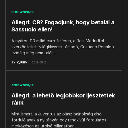
SERIE A 2018/19
Allegri: CR? Fogadjunk, hogy betalál a
Sassuolo ellen!
A nyáron 110 millió euró fejében, a Real Madridtól
szerződtetett világklasszis támadó, Cristiano Ronaldo
ezidáig még nem talált…
BY
K_REIM
2018.09.15.
SERIE A 2018/19
Allegri: a lehető legjobbkor ijesztettek
ránk
Mint ismert, a Juventus az olasz bajnokság első
fordulójának a nyitányán egy rendkívül fordulatos
mérkőzésen az utolsó pillanatban,…