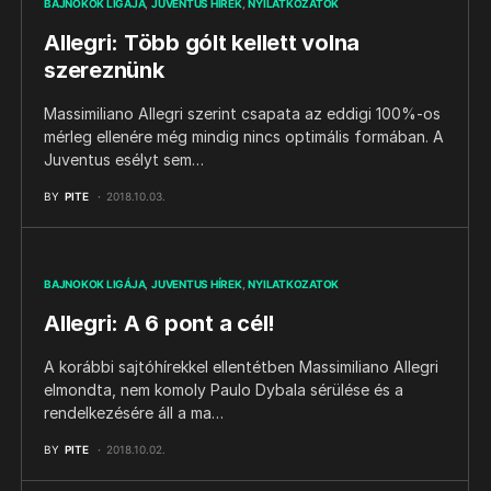
BAJNOKOK LIGÁJA
JUVENTUS HÍREK
NYILATKOZATOK
Allegri: Több gólt kellett volna
szereznünk
Massimiliano Allegri szerint csapata az eddigi 100%-os
mérleg ellenére még mindig nincs optimális formában. A
Juventus esélyt sem…
BY
PITE
2018.10.03.
BAJNOKOK LIGÁJA
JUVENTUS HÍREK
NYILATKOZATOK
Allegri: A 6 pont a cél!
A korábbi sajtóhírekkel ellentétben Massimiliano Allegri
elmondta, nem komoly Paulo Dybala sérülése és a
rendelkezésére áll a ma…
BY
PITE
2018.10.02.