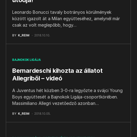
utódja!
Leonardo Bonucci tavaly botrányos körülmények
között igazolt át a Milan együtteséhez, amelynél már
csak az volt meglepőbb, hogy…
BY
K_REIM
2018.10.10.
BAJNOKOK LIGÁJA
Bernardeschi kihozta az állatot
Allegriből – videó
A Juventus hét közben 3-0-ra legyőzte a svájci Young
Boys együttesét a Bajnokok Ligája-csoportkörében.
Massimiliano Allegri vezetőedző azonban…
BY
K_REIM
2018.10.05.