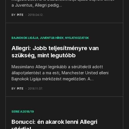
a Juventus, Allegri pedig…
BY
PITE
2019.04.12.
BAJNOKOK LIGÁJA
JUVENTUS HÍREK
NYILATKOZATOK
Allegri: Jobb teljesítményre van
szükség, mint legutóbb
Massimilano Allegri leginkább a sérültekről adott
állapotjelentést a ma esti, Manchester United elleni
Bajnokok Ligája mérkőzést megelőzően. A…
BY
PITE
2018.11.07.
SERIE A 2018/19
Bonucci: én akarok lenni Allegri