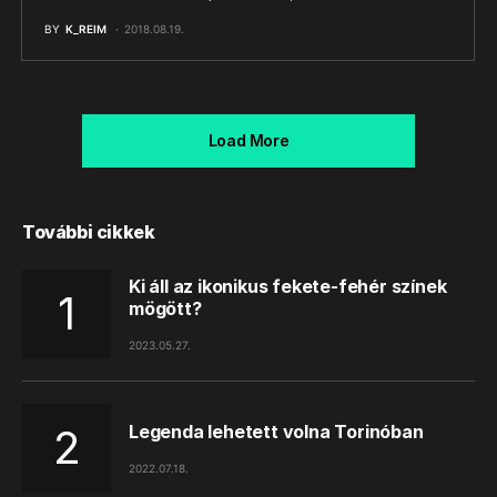
BY
K_REIM
2018.08.19.
Load More
További cikkek
Ki áll az ikonikus fekete-fehér színek
mögött?
2023.05.27.
Legenda lehetett volna Torinóban
2022.07.18.