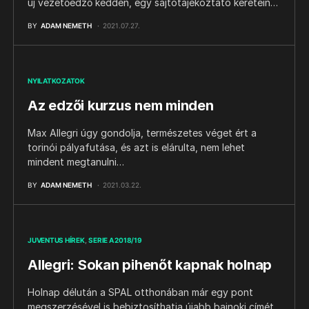
új vezetőedző kedden, egy sajtótájékoztató keretein…
BY
ADAM NEMETH
2021.07.27.
NYILATKOZATOK
Az edzői kurzus nem minden
Max Allegri úgy gondolja, természetes véget ért a
torinói pályafutása, és azt is elárulta, nem lehet
mindent megtanulni…
BY
ADAM NEMETH
2021.03.22.
JUVENTUS HÍREK
SERIE A 2018/19
Allegri: Sokan pihenőt kapnak holnap
Holnap délután a SPAL otthonában már egy pont
megszerzésével is bebiztosíthatja újabb bajnoki címét