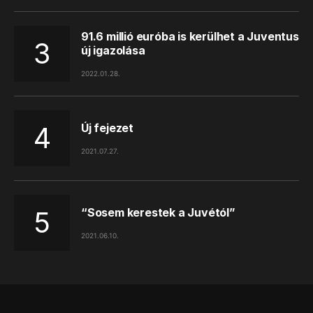
91.6 millió euróba is kerülhet a Juventus
új igazolása
2022.01.28.
Új fejezet
2021.07.27.
“Sosem kerestek a Juvétól”
2021.06.10.