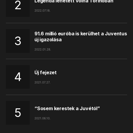
Legenda lehetett volna Torinóban
2022.07.18.
91.6 millió euróba is kerülhet a Juventus
új igazolása
2022.01.28.
Új fejezet
2021.07.27.
“Sosem kerestek a Juvétól”
2021.06.10.