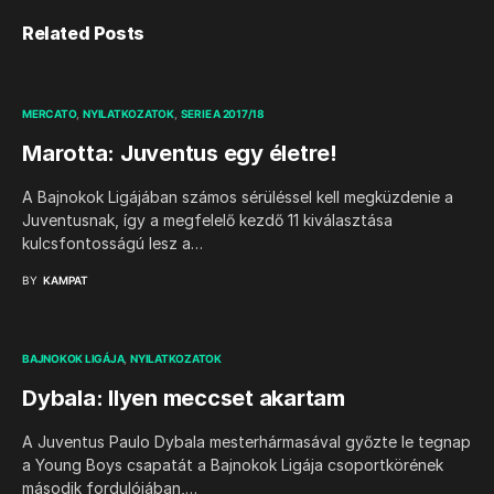
Related Posts
MERCATO
NYILATKOZATOK
SERIE A 2017/18
Marotta: Juventus egy életre!
A Bajnokok Ligájában számos sérüléssel kell megküzdenie a
Juventusnak, így a megfelelő kezdő 11 kiválasztása
kulcsfontosságú lesz a…
BY
KAMPAT
BAJNOKOK LIGÁJA
NYILATKOZATOK
Dybala: Ilyen meccset akartam
A Juventus Paulo Dybala mesterhármasával győzte le tegnap
a Young Boys csapatát a Bajnokok Ligája csoportkörének
második fordulójában,…