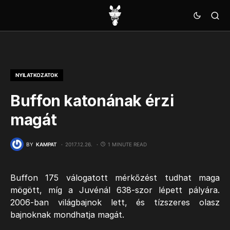
NYILATKOZATOK
Buffon katonának érzi
magát
BY
KAMPAT
2017.12.26.
1 MINUTE READ
Buffon 175 válogatott mérkőzést tudhat maga
mögött, míg a Juvénál 638-szor lépett pályára.
2006-ban világbajnok lett, és tízszeres olasz
bajnoknak mondhatja magát.