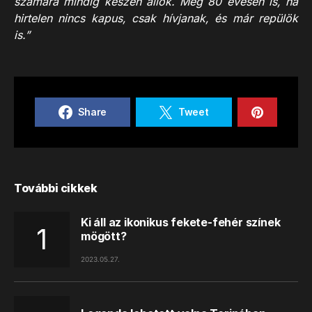
számára mindig készen állok. Még 80 évesen is, ha
hirtelen nincs kapus, csak hívjanak, és már repülök
is.”
Share
Tweet
További cikkek
Ki áll az ikonikus fekete-fehér színek
mögött?
2023.05.27.