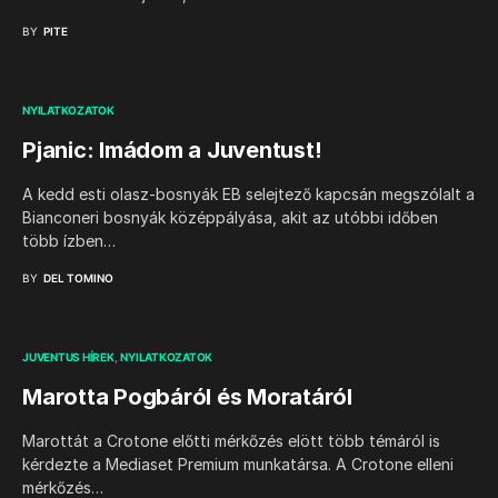
BY
PITE
NYILATKOZATOK
Pjanic: Imádom a Juventust!
A kedd esti olasz-bosnyák EB selejtező kapcsán megszólalt a
Bianconeri bosnyák középpályása, akit az utóbbi időben
több ízben…
BY
DEL TOMINO
JUVENTUS HÍREK
NYILATKOZATOK
Marotta Pogbáról és Moratáról
Marottát a Crotone előtti mérkőzés elött több témáról is
kérdezte a Mediaset Premium munkatársa. A Crotone elleni
mérkőzés…