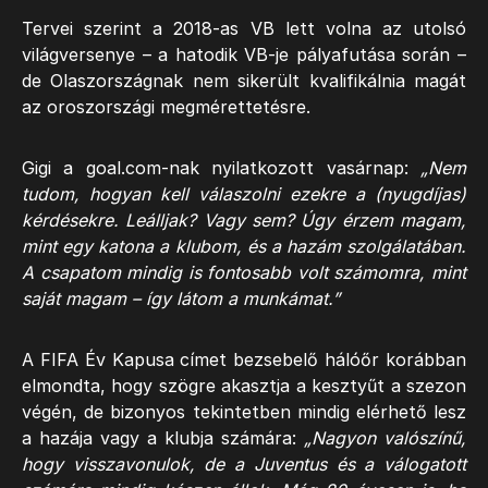
Tervei szerint a 2018-as VB lett volna az utolsó
világversenye – a hatodik VB-je pályafutása során –
de Olaszországnak nem sikerült kvalifikálnia magát
az oroszországi megmérettetésre.
Gigi a goal.com-nak nyilatkozott vasárnap:
„Nem
tudom, hogyan kell válaszolni ezekre a (nyugdíjas)
kérdésekre. Leálljak? Vagy sem? Úgy érzem magam,
mint egy katona a klubom, és a hazám szolgálatában.
A csapatom mindig is fontosabb volt számomra, mint
saját magam – így látom a munkámat.”
A FIFA Év Kapusa címet bezsebelő hálóőr korábban
elmondta, hogy szögre akasztja a kesztyűt a szezon
végén, de bizonyos tekintetben mindig elérhető lesz
a hazája vagy a klubja számára:
„Nagyon valószínű,
hogy visszavonulok, de a Juventus és a válogatott