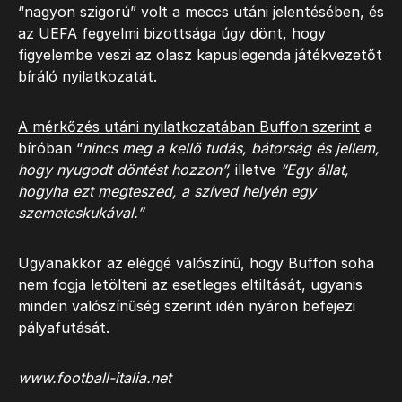
“nagyon szigorú” volt a meccs utáni jelentésében, és
az UEFA fegyelmi bizottsága úgy dönt, hogy
figyelembe veszi az olasz kapuslegenda játékvezetőt
bíráló nyilatkozatát.
A mérkőzés utáni nyilatkozatában Buffon szerint
a
bíróban “
nincs meg a kellő tudás, bátorság és jellem,
hogy nyugodt döntést hozzon”,
illetve
“Egy állat,
hogyha ezt megteszed, a szíved helyén egy
szemeteskukával.”
Ugyanakkor az eléggé valószínű, hogy Buffon soha
nem fogja letölteni az esetleges eltiltását, ugyanis
minden valószínűség szerint idén nyáron befejezi
pályafutását.
www.football-italia.net