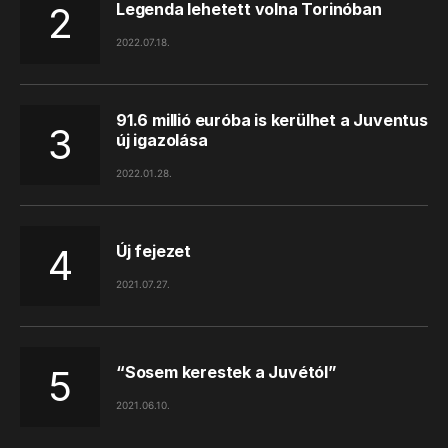
Legenda lehetett volna Torinóban
2022.07.18.
91.6 millió euróba is kerülhet a Juventus
új igazolása
2022.01.28.
Új fejezet
2021.07.27.
“Sosem kerestek a Juvétól”
2021.06.10.