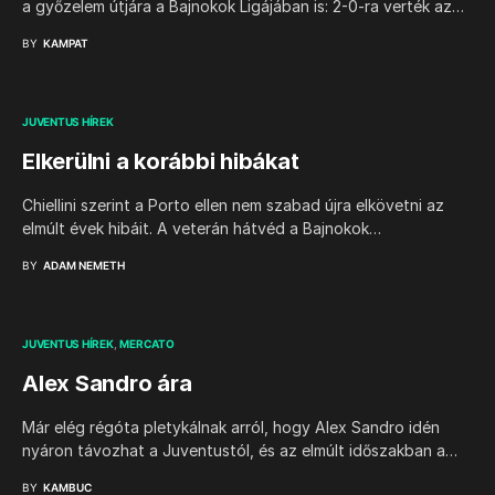
a győzelem útjára a Bajnokok Ligájában is: 2-0-ra verték az…
BY
KAMPAT
JUVENTUS HÍREK
Elkerülni a korábbi hibákat
Chiellini szerint a Porto ellen nem szabad újra elkövetni az
elmúlt évek hibáit. A veterán hátvéd a Bajnokok…
BY
ADAM NEMETH
JUVENTUS HÍREK
MERCATO
Alex Sandro ára
Már elég régóta pletykálnak arról, hogy Alex Sandro idén
nyáron távozhat a Juventustól, és az elmúlt időszakban a…
BY
KAMBUC