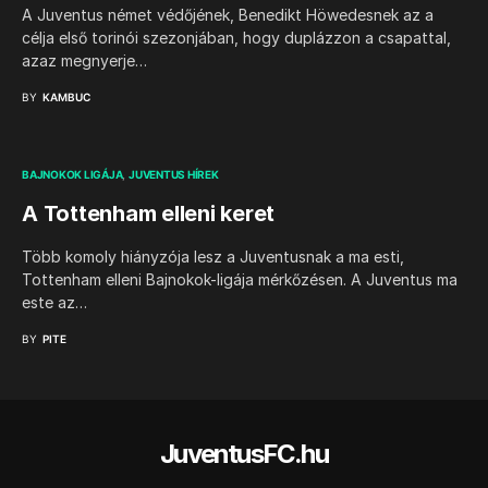
A Juventus német védőjének, Benedikt Höwedesnek az a
célja első torinói szezonjában, hogy duplázzon a csapattal,
azaz megnyerje…
BY
KAMBUC
BAJNOKOK LIGÁJA
JUVENTUS HÍREK
A Tottenham elleni keret
Több komoly hiányzója lesz a Juventusnak a ma esti,
Tottenham elleni Bajnokok-ligája mérkőzésen. A Juventus ma
este az…
BY
PITE
JuventusFC.hu