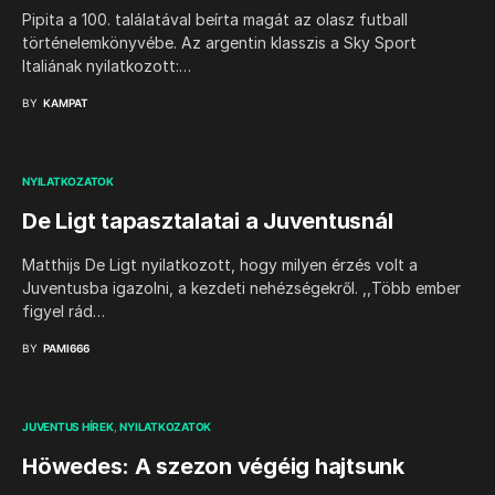
Pipita a 100. találatával beírta magát az olasz futball
történelemkönyvébe. Az argentin klasszis a Sky Sport
Italiának nyilatkozott:…
BY
KAMPAT
NYILATKOZATOK
De Ligt tapasztalatai a Juventusnál
Matthijs De Ligt nyilatkozott, hogy milyen érzés volt a
Juventusba igazolni, a kezdeti nehézségekről. ,,Több ember
figyel rád…
BY
PAMI666
JUVENTUS HÍREK
NYILATKOZATOK
Höwedes: A szezon végéig hajtsunk