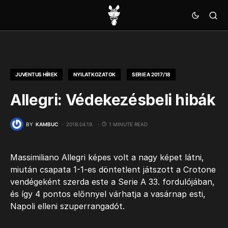
JUVENTUS HÍREK
NYILATKOZATOK
SERIE A 2017/18
Allegri: Védekezésbeli hibák
BY
KAMBUC
2018.04.19.
1 MINUTE READ
Massimiliano Allegri képes volt a nagy képet látni,
miután csapata 1-1-es döntetlent játszott a Crotone
vendégeként szerda este a Serie A 33. fordulójában,
és így 4 pontos előnnyel várhatja a vasárnap esti,
Napoli elleni szuperrangadót.