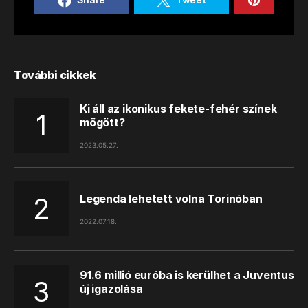
További cikkek
Ki áll az ikonikus fekete-fehér színek
mögött?
2023.05.27.
Legenda lehetett volna Torinóban
2022.07.18.
91.6 millió euróba is kerülhet a Juventus
új igazolása