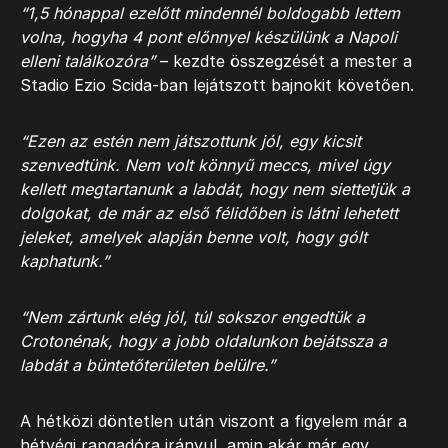
“1,5 hónappal ezelőtt mindennél boldogabb lettem
volna, hogyha 4 pont előnnyel készülünk a Napoli
elleni találkozóra”
– kezdte összegzését a mester a
Stadio Ezio Scida-ban lejátszott bajnokit követően.
“Ezen az estén nem játszottunk jól, egy kicsit
szenvedtünk. Nem volt könnyű meccs, mivel úgy
kellett megtartanunk a labdát, hogy nem siettetjük a
dolgokat, de már az első félidőben is látni lehetett
jeleket, amelyek alapján benne volt, hogy gólt
kaphatunk.”
“Nem zártunk elég jól, túl sokszor engedtük a
Crotonénak, hogy a jobb oldalunkon bejátssza a
labdát a büntetőterületen belülre.”
A hétközi döntetlen után viszont a figyelem már a
hétvégi rangadóra irányul, amin akár már egy