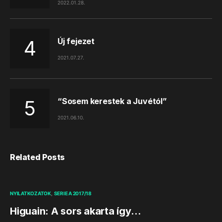
2022.01.28.
Új fejezet
2021.07.27.
“Sosem kerestek a Juvétól”
2021.06.10.
Related Posts
NYILATKOZATOK
SERIE A 2017/18
Higuain: A sors akarta így…