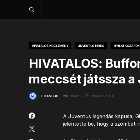
HIVATALOS KÖZLEMÉNY
JUVENTUS HÍREK
NYILATKOZATOK
HIVATALOS: Buffon
meccsét játssza a
BY
KAMBUC
2018.05.17.
1 MINUTE READ
A Juventus legendás kapusa, Gig
jelentette be, hogy a szombati 