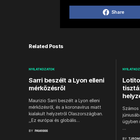
Share
Related Posts
NYILATKOZATOK
NYILATKO
Sarri beszélt a Lyon elleni
Lotit
mérkőzésről
tiszt
helyz
Maurizio Sarri beszélt a Lyon elleni
mérkőzésről, és a koronavírus miatt
Számos j
kialakult helyzetről Olaszországban.
júniusáb
,,Ez európai és globális…
ügyben m
…
BY
PAMI666
BY
TJROM