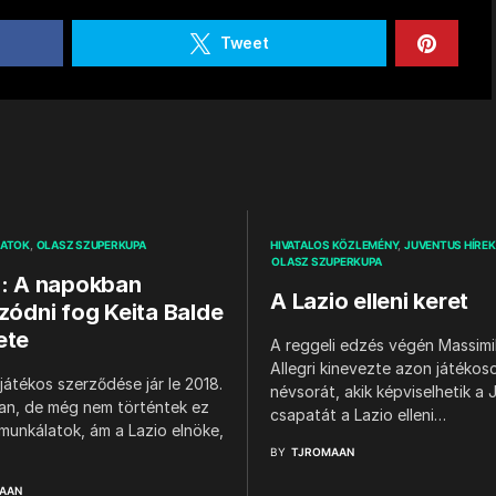
Tweet
ZATOK
OLASZ SZUPERKUPA
HIVATALOS KÖZLEMÉNY
JUVENTUS HÍREK
OLASZ SZUPERKUPA
o: A napokban
A Lazio elleni keret
ázódni fog Keita Balde
ete
A reggeli edzés végén Massimi
Allegri kinevezte azon játékos
átékos szerződése jár le 2018.
névsorát, akik képviselhetik a
an, de még nem történtek ez
csapatát a Lazio elleni…
unkálatok, ám a Lazio elnöke,
BY
TJROMAAN
AAN