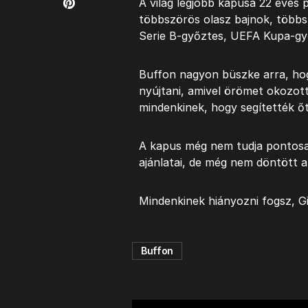
A világ legjobb kapusa 22 éves 
többszörös olasz bajnok, több
Serie B-győztes, UEFA Kupa-gy
Buffon nagyon büszke arra, hog
nyújtani, amivel örömet okozot
mindenkinek, hogy segítették ő
A kapus még nem tudja pontosa
ajánlatai, de még nem döntött a 
Mindenkinek hiányozni fogsz, Gi
Buffon