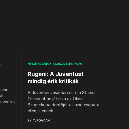
NYILATKOZATOK
OLASZ SZUPERKUPA
Rugani: A Juventust
mindig érik kritikák
liano
A Juventus vasárnap este a Stadio
ok
Olimpicoban játssza az Olasz
 Juventus
Szuperkupa döntőjét a Lazio csapata
ellen, s ennek…
BY
TJROMAAN