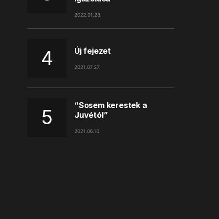
2022.01.28.
Új fejezet
2021.07.27.
“Sosem kerestek a
Juvétól”
2021.06.10.