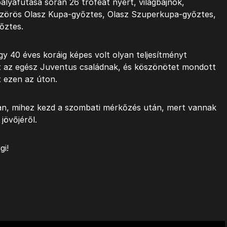
pályafutása során 26 trófeát nyert, világbajnok,
szörös Olasz Kupa-győztes, Olasz Szuperkupa-győztes,
őztes.
y 40 éves koráig képes volt olyan teljesítményt
t az egész Juventus családnak, és köszönötet mondott
t ezen az úton.
n, mihez kezd a szombati mérkőzés után, mert vannak
jövőjéről.
gi!