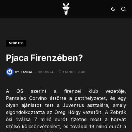
MERCATO
Pjaca Firenzében?
BY
KAMPAT
2018.06.24.
1 MINUTE READ
A QS szerint a firenzei klub vezetője,
Pantaleo Corvino áttörte a patthelyzetet, és egy
olyan ajánlatot tett a Juventus asztalára, amely
elgondolkoztatta az Öreg Hölgy vezetőit. A Zebrák
ősi riválisa 7 millió eurót fizetne most a horvát
szélső kölcsönvételéért, és további 18 millió eurót a