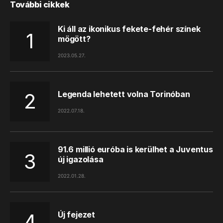
További cikkek
Ki áll az ikonikus fekete-fehér színek
mögött?
2023.05.27.
Legenda lehetett volna Torinóban
2022.07.18.
91.6 millió euróba is kerülhet a Juventus
új igazolása
2022.01.28.
Új fejezet