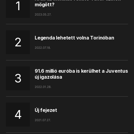
mögött?
2023.05.27.
Legenda lehetett volna Torinóban
2022.07.18.
91.6 millió euróba is kerülhet a Juventus
új igazolása
2022.01.28.
Új fejezet
2021.07.27.