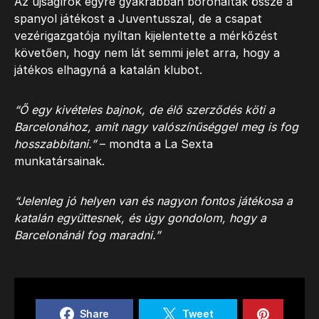
Az újságírók egyre gyakrabban boronálták össze a
spanyol játékost a Juventusszal, de a csapat
vezérigazgatója nyíltan kijelentette a mérkőzést
követően, hogy nem lát semmi jelet arra, hogy a
játékos elhagyná a katalán klubot.
“Ő egy kivételes bajnok, de élő szerződés köti a
Barcelonához, amit nagy valószínűséggel meg is fog
hosszabbítani.”
– mondta a La Sexta
munkatársainak.
“Jelenleg jó helyen van és nagyon fontos játékosa a
katalán együttesnek, és úgy gondolom, hogy a
Barcelonánál fog maradni.”
Share
Tweet