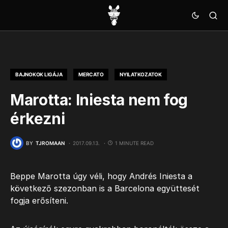
BAJNOKOK LIGÁJA
MERCATO
NYILATKOZATOK
Marotta: Iniesta nem fog
érkezni
BY
TJROMAAN
2017.09.13.
1 MINUTE READ
Beppe Marotta úgy véli, hogy Andrés Iniesta a
következő szezonban is a Barcelona együttesét
fogja erősíteni.