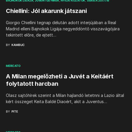
BAJNOKOK LIGÁJA
JUVENTUS HÍREK
NYILATKOZATOK
SERIE A 2017/18
Chiellini: Jól akarunk játszani
Giorgio Chiellini tegnap délután adott interjújában a Real
Madrid elleni Bajnokok Ligája negyeddöntő visszavágójára
tekintett előre, de ejtett…
BY
KAMBUC
MERCATO
A Milan megelőzheti a Juvét a Keitáért
folytatott harcban
Olasz sajtóhírek szerint a Milan hajlandó letetnni a Lazio által
kért összeget Keita Baldé Diaoért, akit a Juventus…
BY
PITE