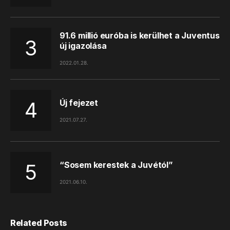
91.6 millió euróba is kerülhet a Juventus
új igazolása
2022.01.28.
Új fejezet
2021.07.27.
“Sosem kerestek a Juvétól”
2021.06.10.
Related Posts