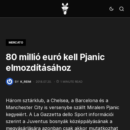
MERCATO
80 millió euró kell Pjanic
elmozdításához
BY
K_REIM
2018.07.20.
1 MINUTE READ
Három sztárklub, a Chelsea, a Barcelona és a
Manchester City is versenybe szállt Miralem Pjanic
kegyeiért. A La Gazzetta dello Sport információi
szerint a Juventus bosnyák középpályásának a
megvásárlására azonban csak akkor mutatkozhat