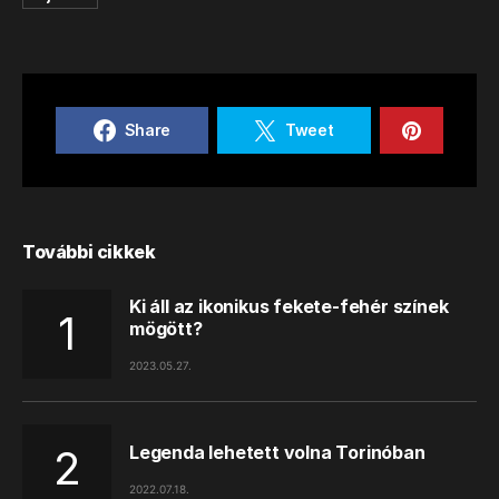
Share
Tweet
További cikkek
Ki áll az ikonikus fekete-fehér színek
mögött?
2023.05.27.
Legenda lehetett volna Torinóban
2022.07.18.