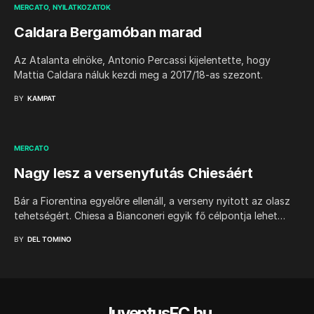
MERCATO
NYILATKOZATOK
Caldara Bergamóban marad
Az Atalanta elnöke, Antonio Percassi kijelentette, hogy
Mattia Caldara náluk kezdi meg a 2017/18-as szezont.
BY
KAMPAT
MERCATO
Nagy lesz a versenyfutás Chiesáért
Bár a Fiorentina egyelőre ellenáll, a verseny nyitott az olasz
tehetségért. Chiesa a Bianconeri egyik fő célpontja lehet…
BY
DEL TOMINO
JuventusFC.hu