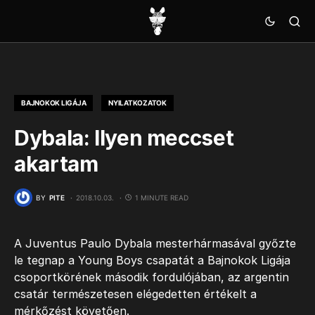
BAJNOKOK LIGÁJA
NYILATKOZATOK
Dybala: Ilyen meccset
akartam
BY
PITE
2018.10.03.
1 MINUTE READ
A Juventus Paulo Dybala mesterhármasával győzte
le tegnap a Young Boys csapatát a Bajnokok Ligája
csoportkörének második fordulójában, az argentin
csatár természetesen elégedetten értékelt a
mérkőzést követően.