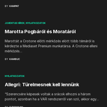
BY
KAMPAT
JUVENTUS HÍREK
NYILATKOZATOK
Marotta Pogbáról és Moratáról
Marottát a Crotone előtti mérkőzés elött több témáról is
kérdezte a Mediaset Premium munkatársa. A Crotone elleni
mérkőzés…
BY
KAMBUC
NYILATKOZATOK
Allegri: Türelmesnek kell lennünk
“Szerencsére képesek voltak a srácok elhozni a három
pontot, azonban ha a VAR rendszerről van szó, akkor egy…