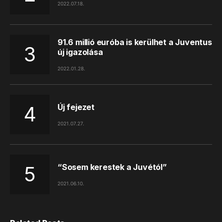
2022.07.18.
91.6 millió euróba is kerülhet a Juventus
új igazolása
2022.01.28.
Új fejezet
2021.07.27.
“Sosem kerestek a Juvétól”
2021.06.10.