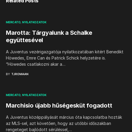
Related Posts
MERCATO
NYILATKOZATOK
Marotta: Tárgyalunk a Schalke
együttesével
A Juventus vezérigazgatója nyilatkozatában kitért Benedikt
Höwedes, Emre Can és Patrick Schick helyzetére is.
“Höwedes csatlakozni akar a…
BY
TJROMAAN
MERCATO
NYILATKOZATOK
Marchisio újabb hűségesküt fogadott
A Juventus középpályását március óta kapcsolatba hozták
az MLS-sel, azt követően, hogy az utóbbi időszakban
rengeteget bajlódott sérüléssel,…