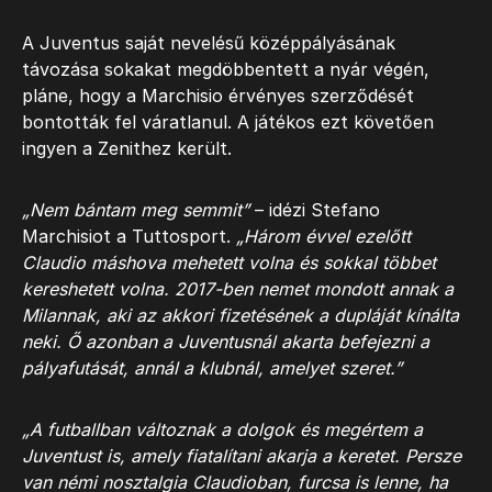
A Juventus saját nevelésű középpályásának
távozása sokakat megdöbbentett a nyár végén,
pláne, hogy a Marchisio érvényes szerződését
bontották fel váratlanul. A játékos ezt követően
ingyen a Zenithez került.
„Nem bántam meg semmit”
– idézi Stefano
Marchisiot a Tuttosport.
„Három évvel ezelőtt
Claudio máshova mehetett volna és sokkal többet
kereshetett volna. 2017-ben nemet mondott annak a
Milannak, aki az akkori fizetésének a dupláját kínálta
neki. Ő azonban a Juventusnál akarta befejezni a
pályafutását, annál a klubnál, amelyet szeret.”
„A futballban változnak a dolgok és megértem a
Juventust is, amely fiatalítani akarja a keretet. Persze
van némi nosztalgia Claudioban, furcsa is lenne, ha