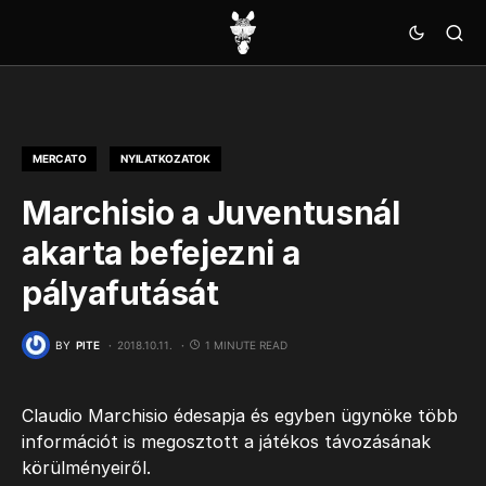
MERCATO
NYILATKOZATOK
Marchisio a Juventusnál
akarta befejezni a
pályafutását
BY
PITE
2018.10.11.
1 MINUTE READ
Claudio Marchisio édesapja és egyben ügynöke több
információt is megosztott a játékos távozásának
körülményeiről.