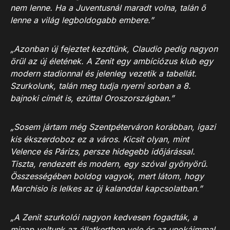
nem lenne. Ha a Juventusnál maradt volna, talán ő
lenne a világ legboldogabb embere.”
„Azonban új fejeztet kezdtünk, Claudio pedig nagyon
örül az új életének. A Zenit egy ambíciózus klub egy
modern stadionnal és jelenleg vezetik a tabellát.
Szurkolunk, talán meg tudja nyerni sorban a 8.
bajnoki címét is, ezúttal Oroszországban.”
„Sosem jártam még Szentpéterváron korábban, igazi
kis ékszerdoboz ez a város. Kicsit olyan, mint
Velence és Párizs, persze hidegebb időjárással.
Tiszta, rendezett és modern, egy szóval gyönyörű.
Összességében boldog vagyok, mert látom, hogy
Marchisio is lelkes az új kalanddal kapcsolatban.”
„A Zenit szurkolói nagyon kedvesen fogadták, a
minap voltunk az állatkertben vele és az unokáimmal