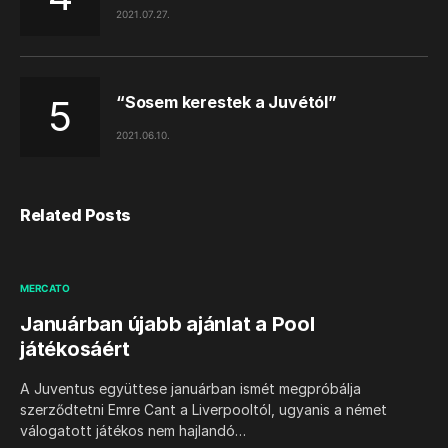
2021.07.27.
“Sosem kerestek a Juvétól”
2021.06.10.
Related Posts
MERCATO
Januárban újabb ajánlat a Pool
játékosáért
A Juventus együttese januárban ismét megpróbálja
szerződtetni Emre Cant a Liverpooltól, ugyanis a német
válogatott játékos nem hajlandó…