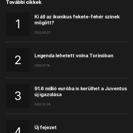
További cikkek
Ki áll az ikonikus fekete-fehér színek
mögött?
2023.05.27.
Legenda lehetett volna Torinóban
2022.07.18.
91.6 millió euróba is kerülhet a Juventus
új igazolása
2022.01.28.
Új fejezet