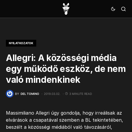
NYILATKOZATOK
Allegri: A közösségi média
egy működő eszköz, de nem
való mindenkinek
BY
DEL TOMINO
2019.03.02.
3 MINUTE READ
Massimiliano Allegri úgy gondolja, hogy irreálisak az
elvárások a csapatával szemben a BL tekintetében,
beszélt a közösségi médiából való távozásáról,