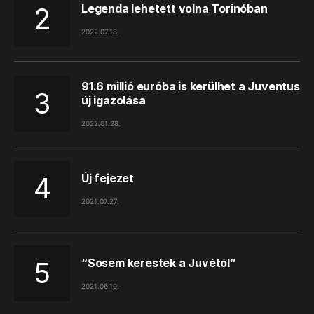
Legenda lehetett volna Torinóban
2022.07.18.
91.6 millió euróba is kerülhet a Juventus
új igazolása
2022.01.28.
Új fejezet
2021.07.27.
“Sosem kerestek a Juvétól”
2021.06.10.