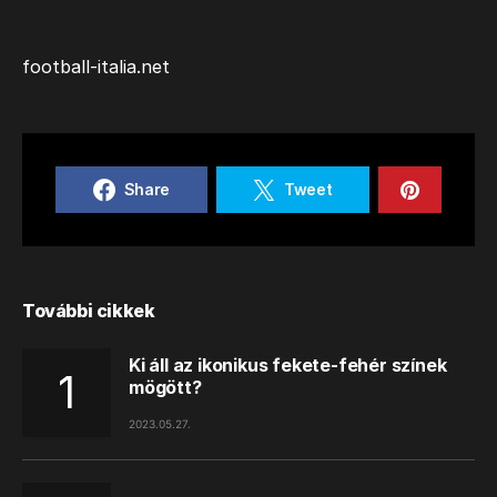
football-italia.net
Share
Tweet
További cikkek
Ki áll az ikonikus fekete-fehér színek
mögött?
2023.05.27.