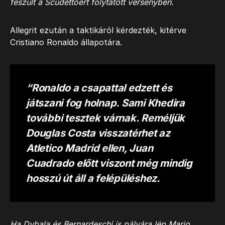
feszült a Scudettóért folytatott versenyben.
Allegrit ezután a taktikáról kérdezték, kitérve
Cristiano Ronaldo állapotára.
“Ronaldo a csapattal edzett és
játszani fog holnap. Sami Khedira
további tesztek várnak. Reméljük
Douglas Costa visszatérhet az
Atletico Madrid ellen, Juan
Cuadrado előtt viszont még mindig
hosszú út áll a felépüléshez.
Ha Dybala és Bernardeschi is pályára lép Mario