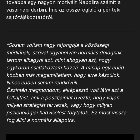
továbbá egy nagyon motivált Napolira számít a
vasárnapi derbin. Íme az összefoglaló a pénteki
sajtótájékoztatóról.
“Sosem voltam nagy rajongója a közösségi
médiának, szóval ugyanolyan normális dolognak
tartom elhagyni azt, mint ahogyan azt, hogy
egykoron csatlakoztam hozzá. A minap egy ebéd
közben már megemlítettem, hogy erre készülök.
Nincs ebben semmi rendkívüli.
Őszintén megmondom, elképesztő volt látni azt a
felhajtást, ami a posztjaimat övezte, hogy vajon
milyen stratégiát tervezek, vagy hogy milyen
pszichológiai hadviselést folytatok. Ez most vissza
fog állni a normális állapotra.