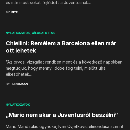
és már most sokat fejlődött a Juventusnál.…
BY
PITE
NYILATKOZATOK
VÁLOGATOTTAK
Chiellini: Remélem a Barcelona ellen már
ott lehetek
“Az orvosi vizsgálat rendben ment és a következő napokban
megtudjuk, hogy mennyi időbe fog telni, mielőtt újra
elkezdhetek…
BY
TJROMAAN
NYILATKOZATOK
„Mario nem akar a Juventusról beszélni”
Mario Mandzukic ügynöke, Ivan Cvjetkovic elmondása szerint