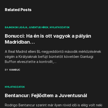
Related Posts
BAJNOKOK LIGÁJA
JUVENTUS HÍREK
NYILATKOZATOK
Bonucci: Ha én is ott vagyok a pályán
Madridban…
A Real Madrid elleni BL-negyeddöntő második mérkőzésének
végén a Királyiaknak befújt büntetőt követően Gianluigi
Buffon elvesztette a kontrollt,…
BY
KAMBUC
NYILATKOZATOK
Bentancur: Fejlődtem a Juventusnál
Rodrigo Bentancur szerint már ilyen rövid idő is elég volt neki