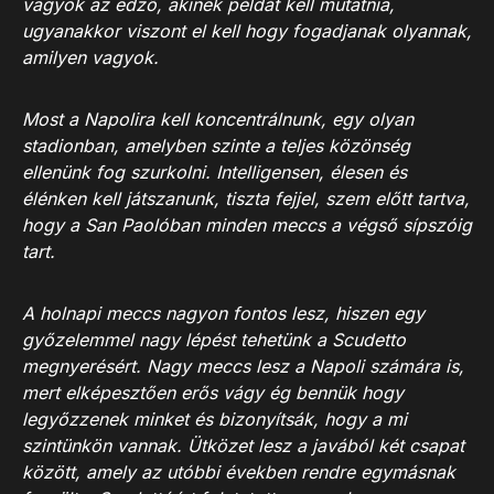
vagyok az edző, akinek példát kell mutatnia,
ugyanakkor viszont el kell hogy fogadjanak olyannak,
amilyen vagyok.
Most a Napolira kell koncentrálnunk, egy olyan
stadionban, amelyben szinte a teljes közönség
ellenünk fog szurkolni. Intelligensen, élesen és
élénken kell játszanunk, tiszta fejjel, szem előtt tartva,
hogy a San Paolóban minden meccs a végső sípszóig
tart.
A holnapi meccs nagyon fontos lesz, hiszen egy
győzelemmel nagy lépést tehetünk a Scudetto
megnyerésért. Nagy meccs lesz a Napoli számára is,
mert elképesztően erős vágy ég bennük hogy
legyőzzenek minket és bizonyítsák, hogy a mi
szintünkön vannak. Ütközet lesz a javából két csapat
között, amely az utóbbi években rendre egymásnak