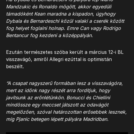
Mandzukic és Ronaldo mögött, akkor egyedüli
támadóként Kean maradna a kispadon, úgyhogy
Dybala és Bernardeschi közül valaki a cserék között
fog helyet foglalni holnap. Emre Can vagy Rodrigo
Bentancur fog kezdeni a középpályán.
Ezután természetes szóba került a március 12-i BL
visszavágó, amiről Allegri ezúttal is optimistán
beszélt.
“A csapat nagyszerű formában lesz a visszavágóra,
mert az időnk nagy részét arra fordítjuk, hogy
javítsunk az erőnlétünkön. Bonucci és Chiellini
mindössze egy meccset játszott az odavágót
megelőzően, szóval határozottan erősebbek lesznek,
míg Pjanic betegen lépett pályára Madridban.