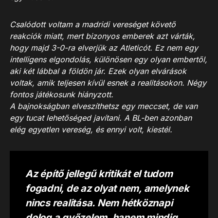
Csalódott voltam a madridi vereséget követő
reakciók miatt, mert bizonyos emberek azt várták,
hogy majd 3-0-ra elverjük az Atleticót. Ez nem egy
intelligens elgondolás, különösen egy olyan embertől,
aki két lábbal a földön jár. Ezek olyan elvárások
voltak, amik teljesen kívül esnek a realitásokon. Négy
fontos játékosunk hiányzott.
A bajnokságban elveszíthetsz egy meccset, de van
egy tucat lehetőséged javítani. A BL-ben azonban
elég egyetlen vereség, és ennyi volt, kiestél.
Az építő jellegű kritikát el tudom
fogadni, de az olyat nem, amelynek
nincs realitása. Nem hétköznapi
dolog a győzelem, hanem mindig