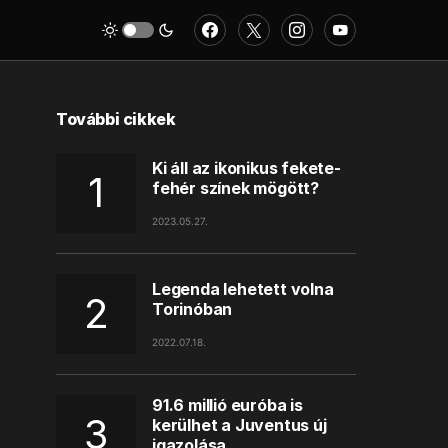
További cikkek
Ki áll az ikonikus fekete-
fehér színek mögött?
2023.05.27.
Legenda lehetett volna
Torinóban
2022.07.18.
91.6 millió euróba is
kerülhet a Juventus új
igazolása