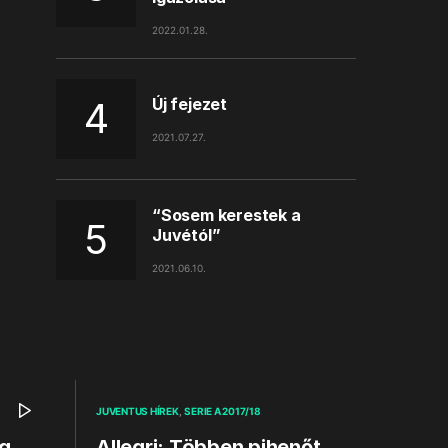
2022.01.28.
Új fejezet
2021.07.27.
“Sosem kerestek a
Juvétól”
2021.06.10.
JUVENTUS HÍREK
SERIE A 2017/18
rg
Allegri: Többen pihenőt