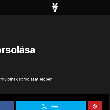
orsolása
rdulóinak sorsolását élőben.
Tweet