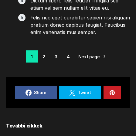
Dictum libero felis feugiat fringilla sed
etiam vel sem nullam elit vitae eu.
Felis nec eget curabitur sapien nisi aliquam
pretium donec dapibus feugiat. Faucibus
enim venenatis mus semper.
1
2
3
4
Next page
Share
Tweet
További cikkek