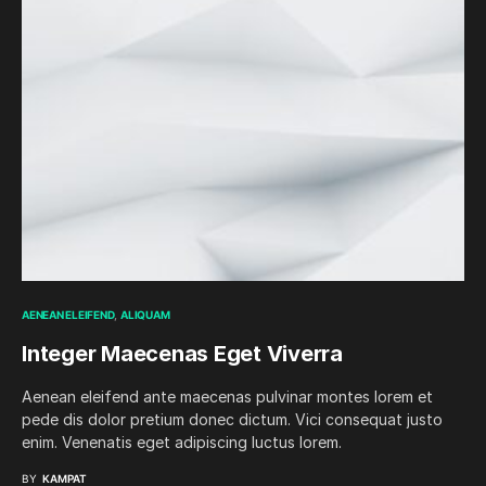
AENEAN ELEIFEND
ALIQUAM
Integer Maecenas Eget Viverra
Aenean eleifend ante maecenas pulvinar montes lorem et
pede dis dolor pretium donec dictum. Vici consequat justo
enim. Venenatis eget adipiscing luctus lorem.
BY
KAMPAT