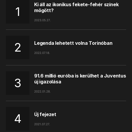
Ki áll az ikonikus fekete-fehér színek
mögött?
2023.05.27.
Legenda lehetett volna Torinóban
2022.07.18.
91.6 millió euróba is kerülhet a Juventus
új igazolása
2022.01.28.
Új fejezet
2021.07.27.