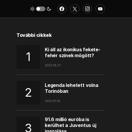
További cikkek
Ki áll az ikonikus fekete-
fehér színek mögött?
2023.05.27.
Legenda lehetett volna
Torinóban
2022.07.18.
91.6 millió euróba is
kerülhet a Juventus új
igazolása