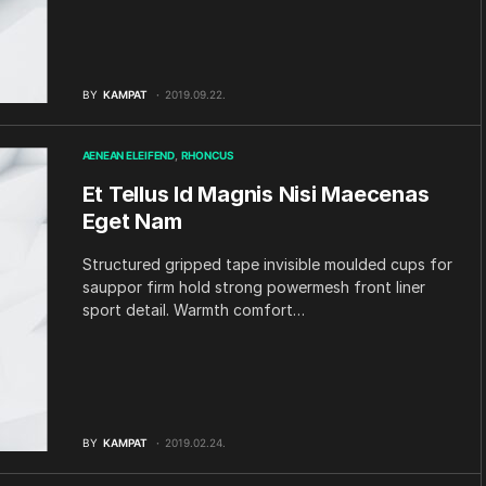
BY
KAMPAT
2019.09.22.
AENEAN ELEIFEND
RHONCUS
Et Tellus Id Magnis Nisi Maecenas
Eget Nam
Structured gripped tape invisible moulded cups for
sauppor firm hold strong powermesh front liner
sport detail. Warmth comfort…
BY
KAMPAT
2019.02.24.