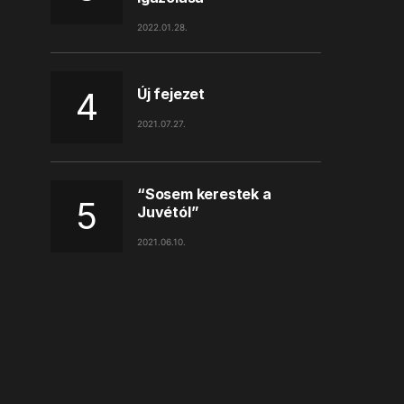
2022.01.28.
Új fejezet
2021.07.27.
“Sosem kerestek a
Juvétól”
2021.06.10.