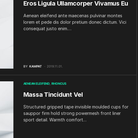
Eros Ligula Ullamcorper Vivamus Eu
Aenean eleifend ante maecenas pulvinar montes
lorem et pede dis dolor pretium donec dictum. Vici
consequat justo enim.…
BY
KAMPAT
2019.11.01.
AENEAN ELEIFEND
RHONCUS
Massa Tincidunt Vel
Structured gripped tape invisible moulded cups for
sauppor firm hold strong powermesh front liner
sport detail. Warmth comfort…