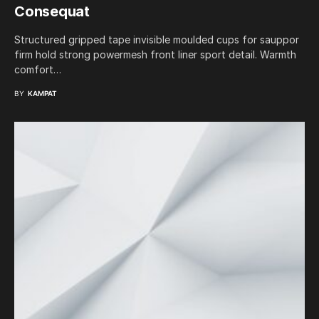
Consequat
Structured gripped tape invisible moulded cups for sauppor
firm hold strong powermesh front liner sport detail. Warmth
comfort…
BY
KAMPAT