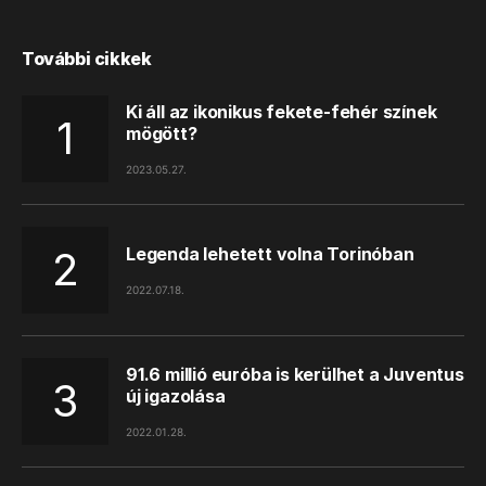
További cikkek
Ki áll az ikonikus fekete-fehér színek
mögött?
2023.05.27.
Legenda lehetett volna Torinóban
2022.07.18.
91.6 millió euróba is kerülhet a Juventus
új igazolása
2022.01.28.