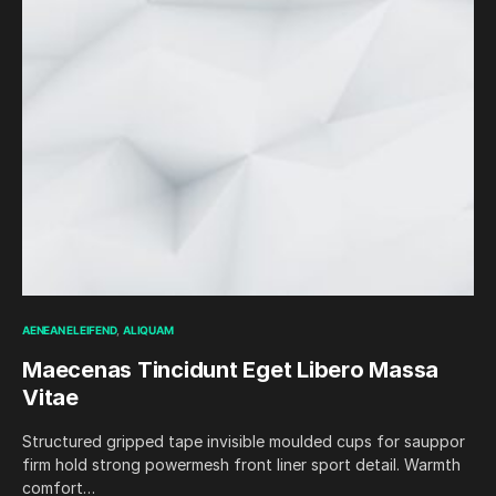
AENEAN ELEIFEND
ALIQUAM
Maecenas Tincidunt Eget Libero Massa
Vitae
Structured gripped tape invisible moulded cups for sauppor
firm hold strong powermesh front liner sport detail. Warmth
comfort…