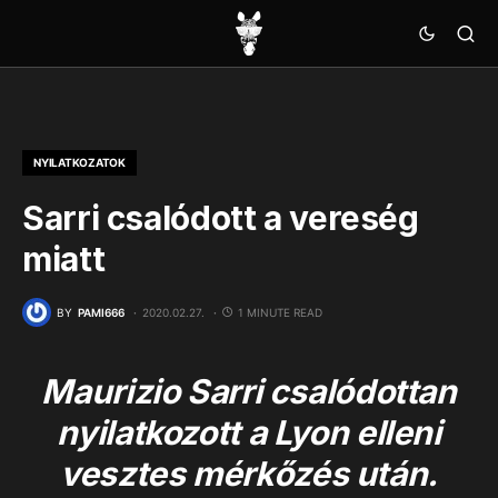
NYILATKOZATOK
Sarri csalódott a vereség
miatt
BY
PAMI666
2020.02.27.
1 MINUTE READ
Maurizio Sarri csalódottan
nyilatkozott a Lyon elleni
vesztes mérkőzés után.