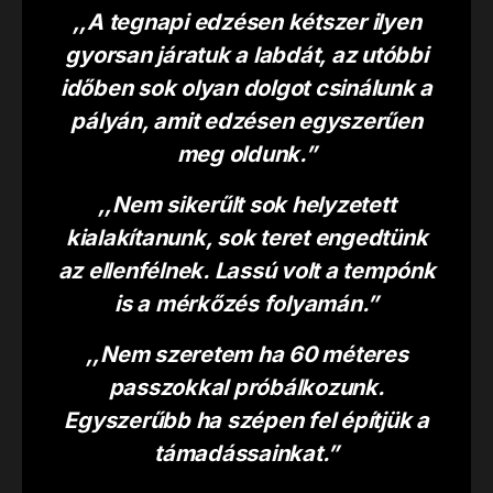
,,A tegnapi edzésen kétszer ilyen
gyorsan járatuk a labdát, az utóbbi
időben sok olyan dolgot csinálunk a
pályán, amit edzésen egyszerűen
meg oldunk.”
,,Nem sikerűlt sok helyzetett
kialakítanunk, sok teret engedtünk
az ellenfélnek. Lassú volt a tempónk
is a mérkőzés folyamán.”
,,Nem szeretem ha 60 méteres
passzokkal próbálkozunk.
Egyszerűbb ha szépen fel építjük a
támadássainkat.”