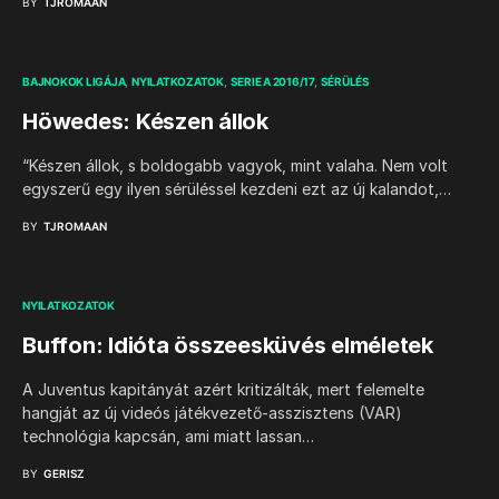
BY
TJROMAAN
BAJNOKOK LIGÁJA
NYILATKOZATOK
SERIE A 2016/17
SÉRÜLÉS
Höwedes: Készen állok
“Készen állok, s boldogabb vagyok, mint valaha. Nem volt
egyszerű egy ilyen sérüléssel kezdeni ezt az új kalandot,…
BY
TJROMAAN
NYILATKOZATOK
Buffon: Idióta összeesküvés elméletek
A Juventus kapitányát azért kritizálták, mert felemelte
hangját az új videós játékvezető-asszisztens (VAR)
technológia kapcsán, ami miatt lassan…
BY
GERISZ