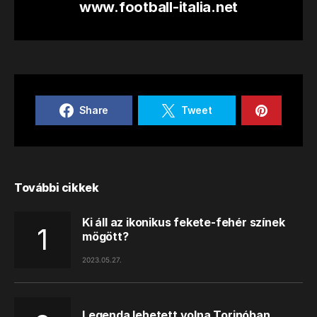
www.football-italia.net
Share
Tweet
További cikkek
Ki áll az ikonikus fekete-fehér színek
mögött?
2023.05.27.
Legenda lehetett volna Torinóban