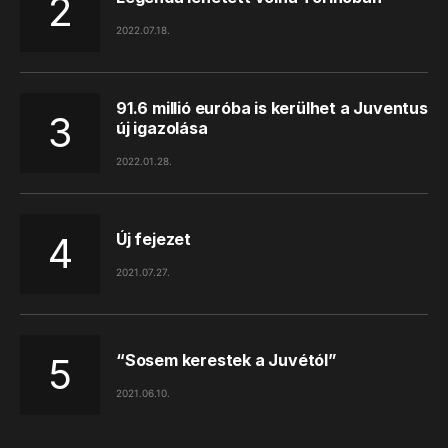
2022.07.18.
91.6 millió euróba is kerülhet a Juventus
új igazolása
2022.01.28.
Új fejezet
2021.07.27.
“Sosem kerestek a Juvétól”
2021.06.10.