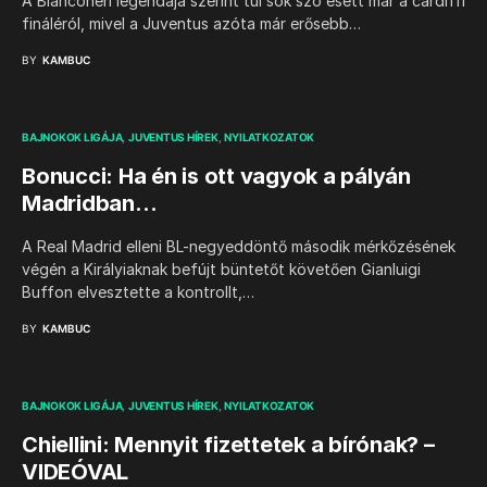
A Bianconeri legendája szerint túl sok szó esett már a cardiffi
fináléról, mivel a Juventus azóta már erősebb…
BY
KAMBUC
BAJNOKOK LIGÁJA
JUVENTUS HÍREK
NYILATKOZATOK
Bonucci: Ha én is ott vagyok a pályán
Madridban…
A Real Madrid elleni BL-negyeddöntő második mérkőzésének
végén a Királyiaknak befújt büntetőt követően Gianluigi
Buffon elvesztette a kontrollt,…
BY
KAMBUC
BAJNOKOK LIGÁJA
JUVENTUS HÍREK
NYILATKOZATOK
Chiellini: Mennyit fizettetek a bírónak? –
VIDEÓVAL