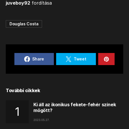
juveboy92
fordítása
Douglas Costa
Share
Tweet
További cikkek
Ki áll az ikonikus fekete-fehér színek
mögött?
2023.05.27.