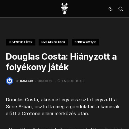
JUVENTUS HÍREK
NYILATKOZATOK
SERIE A 2017/18
Douglas Costa: Hiányzott a
folyékony játék
BY
KAMBUC
2018.04.19.
1 MINUTE READ
Douglas Costa, aki ismét egy asszisztot jegyzett a
Serie A-ban, osztotta meg a gondolatait a kamerák
előtt a Crotone elleni mérkőzés után.