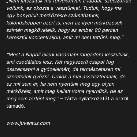
„Nem játszattuk ma folyékonyan a labdát, szétszórtak
voltunk, ez okozta a vesztünket. Tudtuk, hogy ma
egy bonyolult mérkőzésre számíthatunk,
különösképpen azért is, mert az ilyen mérkőzések
szintén megkövetelik, hogy az ember 90 percen
keresztül koncentráljon, amit mi nem tettünk meg.”
“Most a Napoli elleni vasárnapi rangadóra készülünk,
ami csodálatos lesz. Két nagyszerű csapat fog
összecsapni a győzelemért, de természetesen mi
szeretnénk győzni. Örülök a mai asszisztomnak, de
ez mit sem ér, ha nem nyertünk meg egy olyan
mérkőzést, amit meg kellett volna nyernünk, de ez
még sem történt meg.”
– zárta nyilatkozatát a brazil
támadó.
www.juventus.com