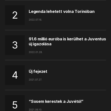
Legenda lehetett volna Torinóban
2022.07.18.
91.6 millió euróba is kerülhet a Juventus
új igazolása
2022.01.28.
Új fejezet
2021.07.27.
“Sosem kerestek a Juvétól”
2021.06.10.