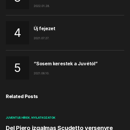
2022.01.28.
Új fejezet
2021.07.27.
“Sosem kerestek a Juvétól”
2021.06.10.
Related Posts
JUVENTUS HÍREK
NYILATKOZATOK
Del Piero izgalmas Scudetto versenyre