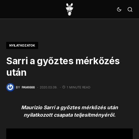
NYILATKOZATOK
Sarri a győztes mérkőzés
után
BY
PAMI666
2020.03.09.
1 MINUTE READ
Maurizio Sarri a győztes mérkőzés után
nyilatkozott csapata teljesítményéről.