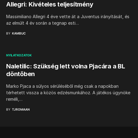
Allegri: Kivételes teljesítmény
Massimiliano Allegri 4 éve vette át a Juventus irányítását, és
az elmúlt 4 év során a tegnap esti…
BY
KAMBUC
NYILATKOZATOK
Naletilic: Szükség lett volna Pjacára a BL
döntőben
Marko Pjaca a súlyos sérüléséből még csak a napokban
térhetett vissza a közös edzésmunkához. A játékos ügynöke
reméli,…
BY
TJROMAAN