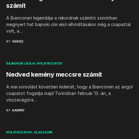
számít
A Bianconeri legendája a rekordnak számító zsinórban
megnyert hat bajnoki cím első elhódításakor még a csapattal
volt, a…
BY
GERISZ
BAJNOKOK LIGÁJA
NYILATKOZATOK
Nedved kemény meccsre számít
A mai sorsolást követően kiderült, hogy a Bianconeri az angol
csapatot fogadja majd Torinóban február 13.-án, a
visszavágóra…
BY
KAMPAT
NYILATKOZATOK
OLASZ KUPA