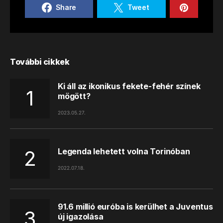
Share
Tweet
További cikkek
Ki áll az ikonikus fekete-fehér színek
mögött?
2023.05.27.
Legenda lehetett volna Torinóban
2022.07.18.
91.6 millió euróba is kerülhet a Juventus
új igazolása