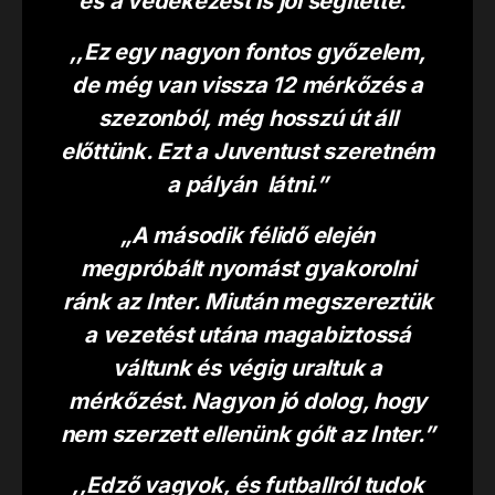
és a védekezést is jól segítette.”
,,Ez egy nagyon fontos győzelem,
de még van vissza 12 mérkőzés a
szezonból, még hosszú út áll
előttünk. Ezt a Juventust szeretném
a pályán látni.”
„A második félidő elején
megpróbált nyomást gyakorolni
ránk az Inter. Miután megszereztük
a vezetést utána magabiztossá
váltunk és végig uraltuk a
mérkőzést. Nagyon jó dolog, hogy
nem szerzett ellenünk gólt az Inter.”
,,Edző vagyok, és futballról tudok