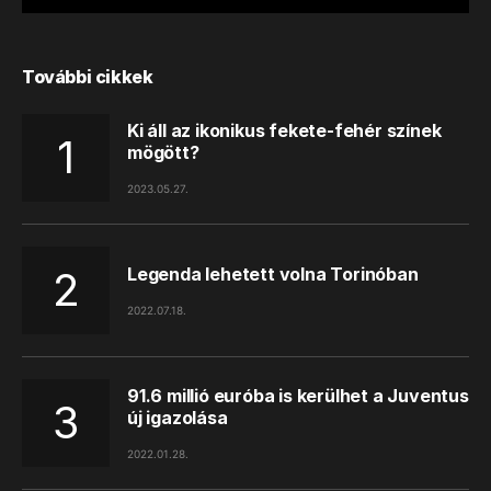
További cikkek
Ki áll az ikonikus fekete-fehér színek
mögött?
2023.05.27.
Legenda lehetett volna Torinóban
2022.07.18.
91.6 millió euróba is kerülhet a Juventus
új igazolása
2022.01.28.