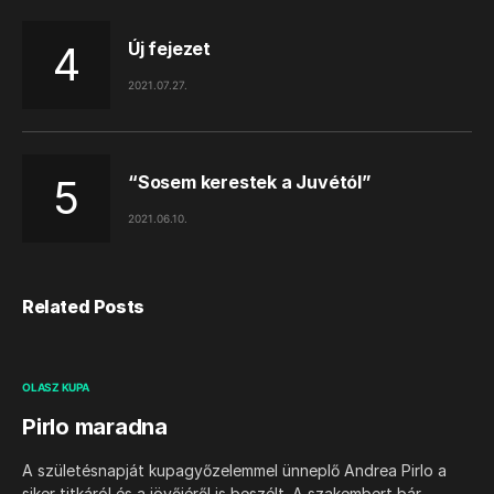
Új fejezet
2021.07.27.
“Sosem kerestek a Juvétól”
2021.06.10.
Related Posts
OLASZ KUPA
Pirlo maradna
A születésnapját kupagyőzelemmel ünneplő Andrea Pirlo a
siker titkáról és a jövőjéről is beszélt. A szakembert bár