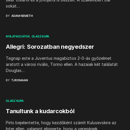
sokat…
BY
ADAM NEMETH
NYILATKOZATOK
OLASZ KUPA
Allegri: Sorozatban negyedszer
Tegnap este a Juventus magabiztos 2-0-ás győzelmet
aratott a városi rivális, Torino ellen. A hazaiak két találatát
Douglas…
BY
TJROMAAN
OLASZ KUPA
Tanultunk a kudarcokból
Pirlo bejelentette, hogy kezdőként számít Kulusevskire az
Inter ellen, valamint elismerte, hogy a vereségek