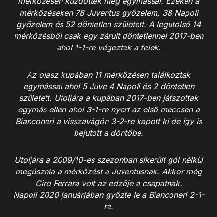
mérkőzésen küzdöttek meg egymással. Ezeken a
mérkőzéseken 78 Juventus győzelem, 38 Napoli
győzelem és 52 döntetlen született. A legutolsó 14
mérkőzésből csak egy zárult döntetlennel 2017-ben
ahol 1-1-re végeztek a felek.
Az olasz kupában 11 mérkőzésen találkoztak
egymással ahol 5 Juve 4 Napoli és 2 döntetlen
született. Utoljára a kupában 2017-ben játszottak
egymás ellen ahol 3-1-re nyert az első meccsen a
Bianconeri a visszavágón 3-2-re kapott ki de így is
bejutott a döntőbe.
Utoljára a 2009/10-es szezonban sikerült gól nélkül
megúsznia a mérkőzést a Juventusnak. Akkor még
Ciro Ferrara volt az edzője a csapatnak.
Napoli 2020 januárjában győzte le a Bianconeri 2-1-
re.