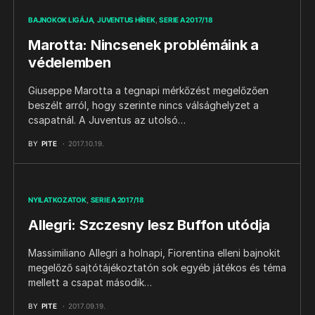
BAJNOKOK LIGÁJA
JUVENTUS HÍREK
SERIE A 2017/18
Marotta: Nincsenek problémáink a
védelemben
Giuseppe Marotta a tegnapi mérkőzést megelőzően
beszélt arról, hogy szerinte nincs válsághelyzet a
csapatnál. A Juventus az utolsó…
BY
PITE
2017.10.19.
NYILATKOZATOK
SERIE A 2017/18
Allegri: Szczesny lesz Buffon utódja
Massimiliano Allegri a holnapi, Fiorentina elleni bajnokit
megelőző sajtótájékoztatón sok egyéb játékos és téma
mellett a csapat második…
BY
PITE
2017.09.19.