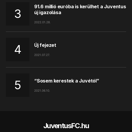
91.6 millió euróba is kerülhet a Juventus
új igazolása
2022.01.28.
Új fejezet
2021.07.27.
“Sosem kerestek a Juvétól”
2021.06.10.
JuventusFC.hu