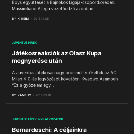
Boys együttesét a Bajnokok Ligája-csoportkörében.
Massimiliano Allegri vezetőedző azonban…
BY
K_REIM
2018.10.05.
JUVENTUS HÍREK
Játékosreakciók az Olasz Kupa
megnyerése után
A Juventus játékosai nagy örömmel értékeltek az AC
Milan 4-0-ás legyőzését követően. Kwadwo Asamoah
“Ez a győzelem egy…
BY
KAMBUC
2018.05.10.
JUVENTUS HÍREK
NYILATKOZATOK
Bernardeschi: A céljainkra