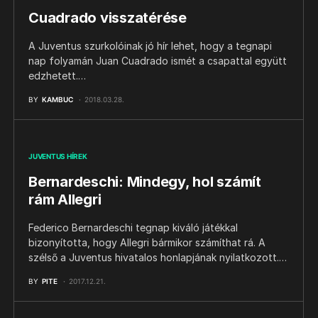
Cuadrado visszatérése
A Juventus szurkolóinak jó hír lehet, hogy a tegnapi
nap folyamán Juan Cuadrado ismét a csapattal együtt
edzhetett.…
BY
KAMBUC
2018.03.28.
JUVENTUS HÍREK
Bernardeschi: Mindegy, hol számít
rám Allegri
Federico Bernardeschi tegnap kiváló játékkal
bizonyította, hogy Allegri bármikor számíthat rá. A
szélső a Juventus hivatalos honlapjának nyilatkozott.…
BY
PITE
2017.12.21.