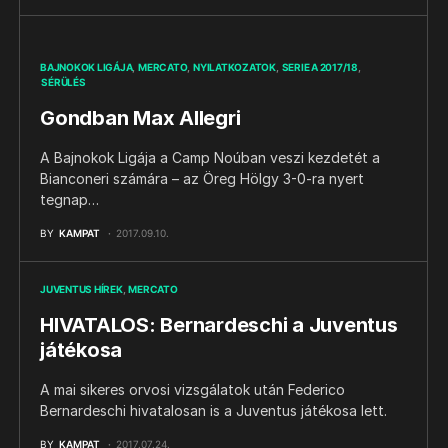
BAJNOKOK LIGÁJA
MERCATO
NYILATKOZATOK
SERIE A 2017/18
SÉRÜLÉS
Gondban Max Allegri
A Bajnokok Ligája a Camp Noúban veszi kezdetét a
Bianconeri számára – az Öreg Hölgy 3-0-ra nyert
tegnap…
BY
KAMPAT
2017.09.10.
JUVENTUS HÍREK
MERCATO
HIVATALOS: Bernardeschi a Juventus
játékosa
A mai sikeres orvosi vizsgálatok után Federico
Bernardeschi hivatalosan is a Juventus játékosa lett.
BY
KAMPAT
2017.07.24.