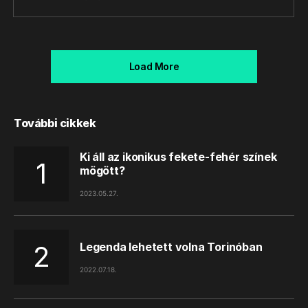
Load More
További cikkek
Ki áll az ikonikus fekete-fehér színek
mögött?
2023.05.27.
Legenda lehetett volna Torinóban
2022.07.18.