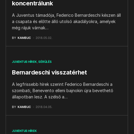
koncentrálunk
A Juventus támadója, Federico Bernardeschi készen áll
a csapata és előtte álló utolsó akadályokra, amelyek
még rájuk várnak…
BY
KAMBUC
2018.05.02.
JUVENTUS HÍREK
SÉRÜLÉS
Bernardeschi visszatérhet
A legfrissebb hírek szerint Federico Bernardeschi a
szombati, Benevento elleni bajnokin újra bevethető
állapotban lesz. A szélső a…
BY
KAMBUC
2018.04.05.
JUVENTUS HÍREK