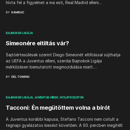
hívta fel a figyelmet a ma esti, Real Madrid elleni…
BY
KAMBUC
BAJNOKOK LIGÁJA
Simeonére eltiltás vár?
Sajtóértesülések szerint Diego Simeonét eltíltással sújthatja
az UEFA a Juventus elleni, szerdai Bajnokok Ligája
mérkőzésen bemutatott megmozdulása miatt.…
BY
DEL TOMINO
BAJNOKOK LIGÁJA
JUVENTUS HÍREK
NYILATKOZATOK
Tacconi: Én megütöttem volna a bírót
A Juventus korábbi kapusa, Stefano Tacconi nem csitult a
tegnapi gyalázatos kiesést követően. A 93. percben megítélt