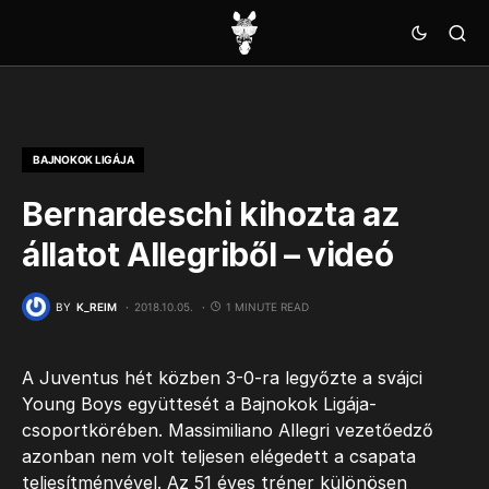
BAJNOKOK LIGÁJA
Bernardeschi kihozta az
állatot Allegriből – videó
BY
K_REIM
2018.10.05.
1 MINUTE READ
A Juventus hét közben 3-0-ra legyőzte a svájci
Young Boys együttesét a Bajnokok Ligája-
csoportkörében. Massimiliano Allegri vezetőedző
azonban nem volt teljesen elégedett a csapata
teljesítményével. Az 51 éves tréner különösen