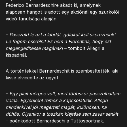
Federico Bernardeschire akadt ki, amelynek
alaposan hangot is adott egy akciónál egy szurkolói
videó tanulsága alapján.
–
Passzold le azt a labdát, gólokat kell szereznünk!
Le fogom cserélni! Ez nem a Fiorentina, hogy ezt
megengedhesse magának!
– tombolt Allegri a
kispadnál.
A történtekkel Bernardeschit is szembesítették, aki
kissé elviccelte az ügyet.
–
Egy picit mérges volt, mert többször passzolhattam
volna. Egyébként remek a kapcsolatunk. Allegri
mindenkivel jól megérteti magát, különösen, ha
dühös. Olyankor a toszkán kiejtése sem zavar senkit
– poénkodott Bernardeschi a Tuttosportnak.