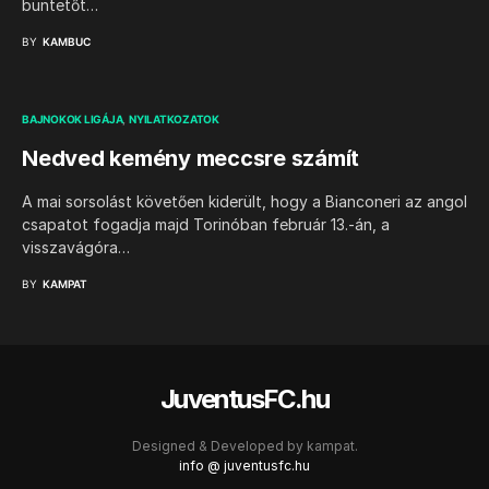
büntetőt…
BY
KAMBUC
BAJNOKOK LIGÁJA
NYILATKOZATOK
Nedved kemény meccsre számít
A mai sorsolást követően kiderült, hogy a Bianconeri az angol
csapatot fogadja majd Torinóban február 13.-án, a
visszavágóra…
BY
KAMPAT
JuventusFC.hu
Designed & Developed by
kampat.
info @ juventusfc.hu