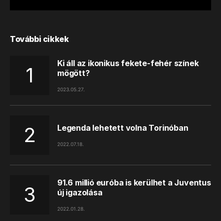
További cikkek
Ki áll az ikonikus fekete-fehér színek
mögött?
2023.05.27.
Legenda lehetett volna Torinóban
2022.07.18.
91.6 millió euróba is kerülhet a Juventus
új igazolása
2022.01.28.