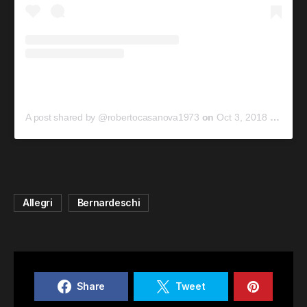
A post shared by @robertocasanova1973
on
Oct 3, 2018 at 12:09am PDT
Allegri
Bernardeschi
Share
Tweet