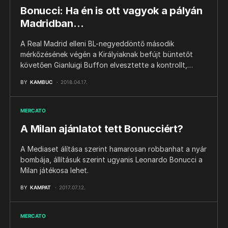
Bonucci: Ha én is ott vagyok a pályán
Madridban…
A Real Madrid elleni BL-negyeddöntő második
mérkőzésének végén a Királyiaknak befújt büntetőt
követően Gianluigi Buffon elvesztette a kontrollt,…
BY
KAMBUC
2018.04.17.
MERCATO
A Milan ajánlatot tett Bonucciért?
A Mediaset álítása szerint hamarosan robbanhat a nyár
bombája, állításuk szerint ugyanis Leonardo Bonucci a
Milan játékosa lehet.
BY
KAMPAT
2017.07.12.
MERCATO