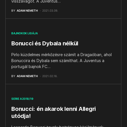
visszavágót. A Juventus…
BY
ADAM NEMETH
2021.03.09.
BAJNOKOK LIGÁJA
Bonucci és Dybala nélkül
Pirlo küzdelmes mérkőzésre számít a Dragaóban, ahol
Bonuccira és Dybala sem számíthat. A Juventus a
portugál bajnok FC…
BY
ADAM NEMETH
2021.02.16.
SERIE A 2018/19
Bonucci: én akarok lenni Allegri
utódja!