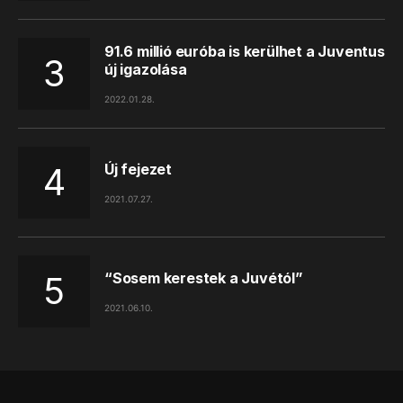
91.6 millió euróba is kerülhet a Juventus
új igazolása
2022.01.28.
Új fejezet
2021.07.27.
“Sosem kerestek a Juvétól”
2021.06.10.