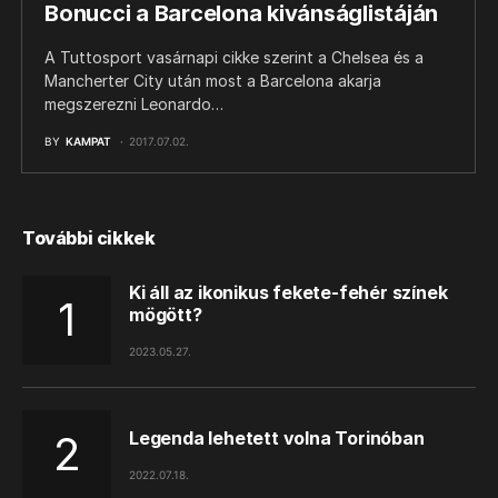
Bonucci a Barcelona kivánságlistáján
A Tuttosport vasárnapi cikke szerint a Chelsea és a
Mancherter City után most a Barcelona akarja
megszerezni Leonardo…
BY
KAMPAT
2017.07.02.
További cikkek
Ki áll az ikonikus fekete-fehér színek
mögött?
2023.05.27.
Legenda lehetett volna Torinóban
2022.07.18.