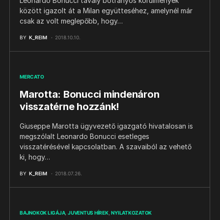
Leonardo Bonucci tavaly botrányos körülmények
között igazolt át a Milan együtteséhez, amelynél már
csak az volt meglepőbb, hogy…
BY
K_REIM
2018.10.10.
MERCATO
Marotta: Bonucci mindenáron
visszatérne hozzánk!
Giuseppe Marotta ügyvezető igazgató hivatalosan is
megszólalt Leonardo Bonucci esetleges
visszatérésével kapcsolatban. A szavaiból az vehető
ki, hogy…
BY
K_REIM
2018.07.26.
BAJNOKOK LIGÁJA
JUVENTUS HÍREK
NYILATKOZATOK