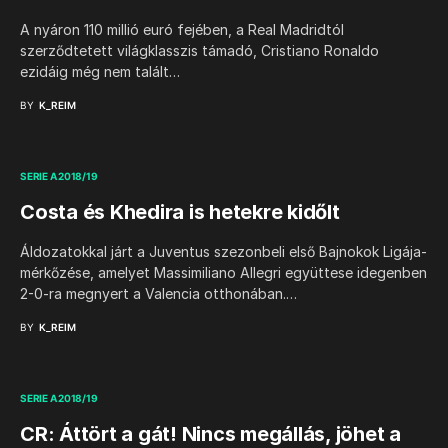
A nyáron 110 millió euró fejében, a Real Madridtól
szerződtetett világklasszis támadó, Cristiano Ronaldo
ezidáig még nem talált…
BY
K_REIM
SERIE A 2018/19
Costa és Khedira is hetekre kidőlt
Áldozatokkal járt a Juventus szezonbeli első Bajnokok Ligája-
mérkőzése, amelyet Massimiliano Allegri együttese idegenben
2-0-ra megnyert a Valencia otthonában.…
BY
K_REIM
SERIE A 2018/19
CR: Áttört a gát! Nincs megállás, jöhet a