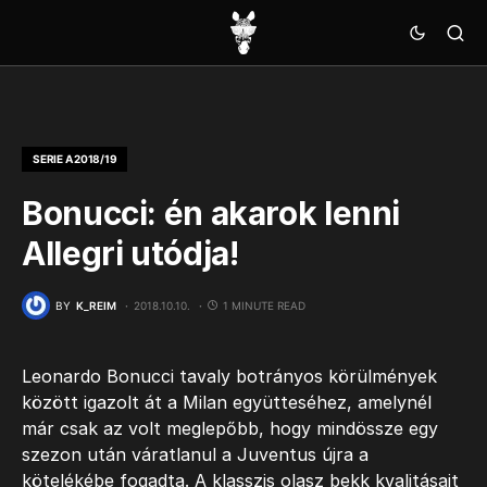
SERIE A 2018/19
Bonucci: én akarok lenni
Allegri utódja!
BY
K_REIM
2018.10.10.
1 MINUTE READ
Leonardo Bonucci tavaly botrányos körülmények
között igazolt át a Milan együtteséhez, amelynél
már csak az volt meglepőbb, hogy mindössze egy
szezon után váratlanul a Juventus újra a
kötelékébe fogadta. A klasszis olasz bekk kvalitásait