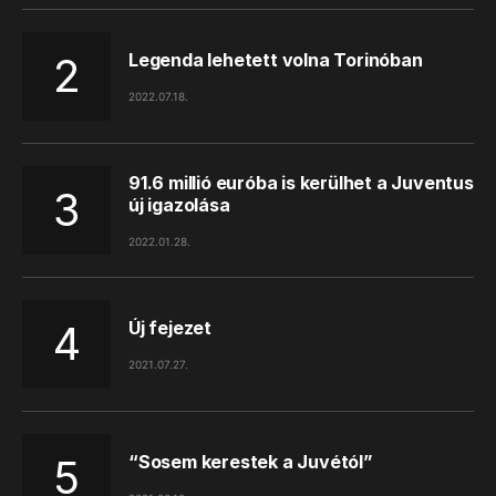
Legenda lehetett volna Torinóban
2022.07.18.
91.6 millió euróba is kerülhet a Juventus
új igazolása
2022.01.28.
Új fejezet
2021.07.27.
“Sosem kerestek a Juvétól”