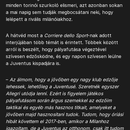
minden torinói szurkoló elismeri, azt azonban sokan
a mai napig sem tudják megbocsátani neki, hogy
lelépett a rivális milánóiakhoz.
A hátvéd most a
Corriere dello Sport
-nak adott
interjújában több témát is érintett. Többek között
arról is beszélt, hogy pályafutása végeztével
szívesen edzősködne, és egy napon szívesen leülne
a Juventus kispadjára is.
–
Az álmom, hogy a jövőben egy nagy klub edzője
lehessek, lehetőleg a Juventusé. Szeretnék egyszer
Allegri utódja lenni. Ezért is figyelem játékos
pályafutásom során árgus szemekkel az edzőim
taktikai és egyéb más hasznos titkait, amelyeket a
jövőben majd hasznosítani tudok. Tudom, hogy óriási
hibát követtem el 2017-ben, amikor a Milanhoz
igazoltam, de a Juventus az otthonom, csak itt tudom