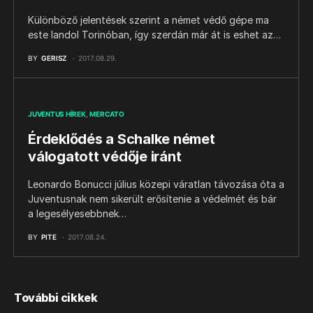
Különböző jelentések szerint a német védő gépe ma
este landol Torinóban, így szerdán már át is eshet az…
BY
GERISZ
2017.08.29.
JUVENTUS HÍREK
MERCATO
Érdeklődés a Schalke német
válogatott védője iránt
Leonardo Bonucci július közepi váratlan távozása óta a
Juventusnak nem sikerült erősítenie a védelmét és bár
a legesélyesebbnek…
BY
PITE
2017.08.24.
További cikkek