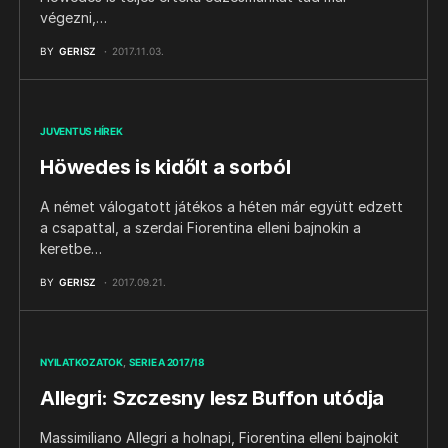
végezni,…
BY
GERISZ
2017.11.03.
JUVENTUS HÍREK
Höwedes is kidőlt a sorból
A német válogatott játékos a héten már együtt edzett
a csapattal, a szerdai Fiorentina elleni bajnokin a
keretbe…
BY
GERISZ
2017.09.21.
NYILATKOZATOK
SERIE A 2017/18
Allegri: Szczesny lesz Buffon utódja
Massimiliano Allegri a holnapi, Fiorentina elleni bajnokit