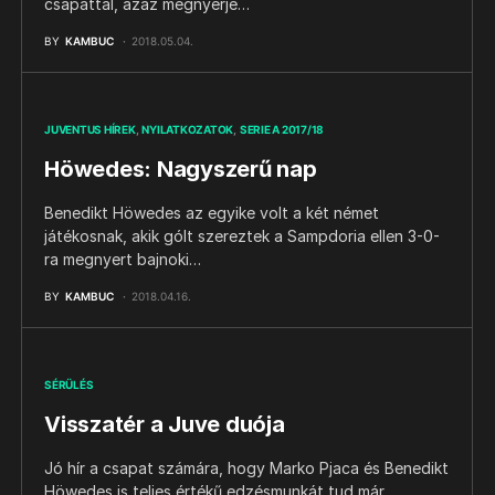
csapattal, azaz megnyerje…
BY
KAMBUC
2018.05.04.
JUVENTUS HÍREK
NYILATKOZATOK
SERIE A 2017/18
Höwedes: Nagyszerű nap
Benedikt Höwedes az egyike volt a két német
játékosnak, akik gólt szereztek a Sampdoria ellen 3-0-
ra megnyert bajnoki…
BY
KAMBUC
2018.04.16.
SÉRÜLÉS
Visszatér a Juve duója
Jó hír a csapat számára, hogy Marko Pjaca és Benedikt
Höwedes is teljes értékű edzésmunkát tud már