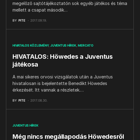
megelőző sajtótájékoztatón sok egyéb játékos és téma
mellett a csapat második…
BY
PITE
2017.09.19.
HIVATALOS KÖZLEMÉNY
JUVENTUS HÍREK
MERCATO
HIVATALOS: Höwedes a Juventus
játékosa
A mai sikeres orvosi vizsgálatok után a Juventus
hivatalosan is bejelentette Benedikt Höwedes
érkezését. Itt vannak a részletek.…
BY
PITE
2017.08.30.
JUVENTUS HÍREK
Még nincs megállapodás Höwedesről