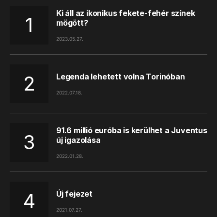
Ki áll az ikonikus fekete-fehér színek
mögött?
2023.05.27.
Legenda lehetett volna Torinóban
2022.07.18.
91.6 millió euróba is kerülhet a Juventus
új igazolása
2022.01.28.
Új fejezet
2021.07.27.