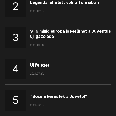
Legenda lehetett volna Torinóban
2022.07.18.
91.6 millió euróba is kerülhet a Juventus
új igazolása
2022.01.28.
Új fejezet
2021.07.27.
“Sosem kerestek a Juvétól”
2021.06.10.