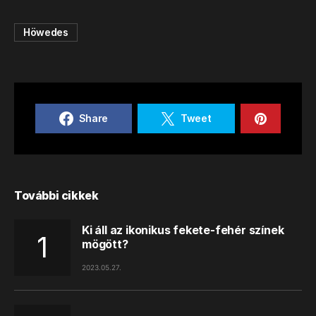
Höwedes
Share
Tweet
További cikkek
Ki áll az ikonikus fekete-fehér színek
mögött?
2023.05.27.