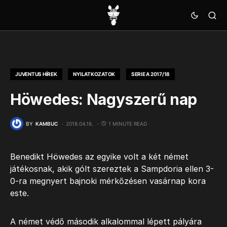
JUVENTUS HÍREK
NYILATKOZATOK
SERIE A 2017/18
Höwedes: Nagyszerű nap
BY
KAMBUC
2018.04.16.
1 MINUTE READ
Benedikt Höwedes az egyike volt a két német
játékosnak, akik gólt szereztek a Sampdoria ellen 3-
0-ra megnyert bajnoki mérkőzésen vasárnap kora
este.
A német védő második alkalommal lépett pályára