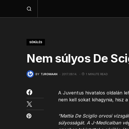
SÉRÜLÉS
Nem súlyos De Scig
BY
TJROMAAN
2017.09.14.
1 MINUTE READ
A Juventus hivatalos oldalán leh
nem kell sokat kihagynia, hisz 
“Mattia De Sciglio orvosi vizsg
súlyosságát. A J-Medicalban vég