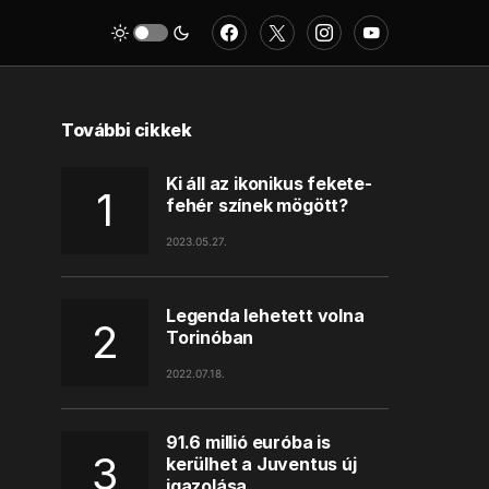
További cikkek
Ki áll az ikonikus fekete-
fehér színek mögött?
2023.05.27.
Legenda lehetett volna
Torinóban
2022.07.18.
91.6 millió euróba is
kerülhet a Juventus új
igazolása