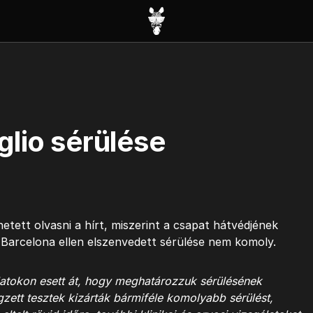
lio sérülése
etett olvasni a hírt, miszerint a csapat hátvédjének
a Barcelona ellen elszenvedett sérülése nem komoly.
álatokon esett át, hogy meghatározzuk sérülésének
zett tesztek kizárták bármiféle komolyabb sérülést,