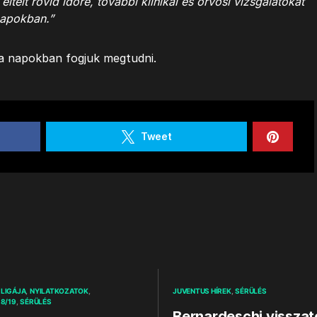
eltelt rövid időre, további klinikai és orvosi vizsgálatokat
napokban.”
a napokban fogjuk megtudni.
Tweet
LIGÁJA
NYILATKOZATOK
JUVENTUS HÍREK
SÉRÜLÉS
18/19
SÉRÜLÉS
Bernardeschi visszat