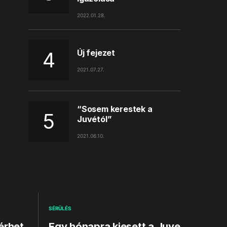
2022.01.28.
Új fejezet
2021.07.27.
“Sosem kerestek a
Juvétól”
2021.06.10.
SÉRÜLÉS
érhet
Egy hónapra kiesett a Juve