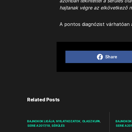
azonban tekintettel a sérülés óta 
hajtanak végre az elkövetkező 
A pontos diagnózist várhatóan 
Share
Related Posts
BAJNOKOK LIGÁJA
NYILATKOZATOK
OLASZ KUPA
BAJNOKOK 
SERIE A 2017/18
SÉRÜLÉS
SERIE A 20