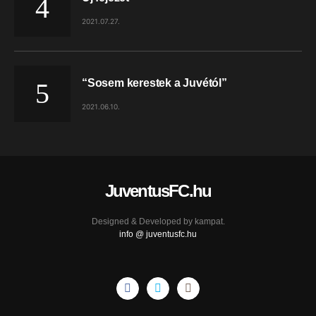
2021.07.27.
“Sosem kerestek a Juvétól”
2021.06.10.
JuventusFC.hu
Designed & Developed by
kampat.
info @ juventusfc.hu