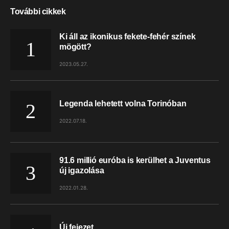
További cikkek
Ki áll az ikonikus fekete-fehér színek
mögött?
2023.05.27.
Legenda lehetett volna Torinóban
2022.07.18.
91.6 millió euróba is kerülhet a Juventus
új igazolása
2022.01.28.
Új fejezet