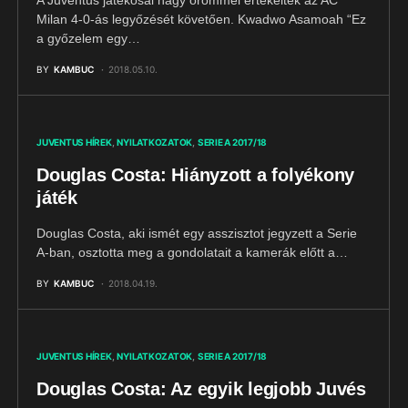
A Juventus játékosai nagy örömmel értékeltek az AC
Milan 4-0-ás legyőzését követően. Kwadwo Asamoah “Ez
a győzelem egy…
BY
KAMBUC
2018.05.10.
JUVENTUS HÍREK
NYILATKOZATOK
SERIE A 2017/18
Douglas Costa: Hiányzott a folyékony
játék
Douglas Costa, aki ismét egy asszisztot jegyzett a Serie
A-ban, osztotta meg a gondolatait a kamerák előtt a…
BY
KAMBUC
2018.04.19.
JUVENTUS HÍREK
NYILATKOZATOK
SERIE A 2017/18
Douglas Costa: Az egyik legjobb Juvés