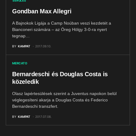
SÉRÜLÉS
Gondban Max Allegri
A Bajnokok Ligája a Camp Noúban veszi kezdetét a
Bianconeri számára – az Öreg Hölgy 3-0-ra nyert
tegnap…
BY
KAMPAT
2017.09.10.
MERCATO
Bernardeschi és Douglas Costa is
közeledik
Olasz lapértesülések szerint a Juventus napokon belül
véglegesíteni akarja a Douglas Costa és Federico
Bernardeschi transzfert.
BY
KAMPAT
2017.07.08.