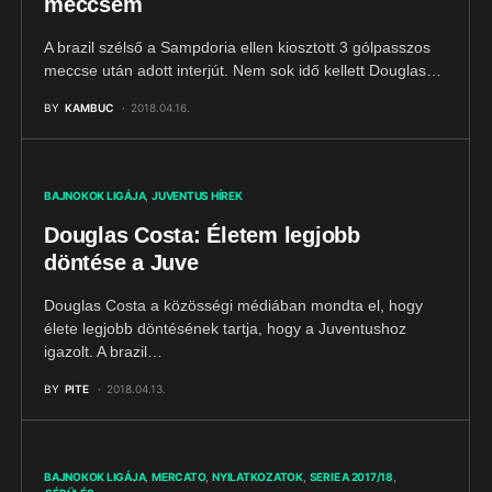
meccsem
A brazil szélső a Sampdoria ellen kiosztott 3 gólpasszos
meccse után adott interjút. Nem sok idő kellett Douglas…
BY
KAMBUC
2018.04.16.
BAJNOKOK LIGÁJA
JUVENTUS HÍREK
Douglas Costa: Életem legjobb
döntése a Juve
Douglas Costa a közösségi médiában mondta el, hogy
élete legjobb döntésének tartja, hogy a Juventushoz
igazolt. A brazil…
BY
PITE
2018.04.13.
BAJNOKOK LIGÁJA
MERCATO
NYILATKOZATOK
SERIE A 2017/18