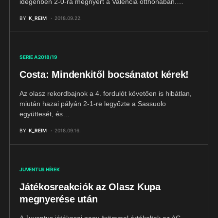
idegenben 2-0-ra megnyert a Valencia otthonában.…
BY
K_REIM
2018.09.22.
SERIE A 2018/19
Costa: Mindenkitől bocsánatot kérek!
Az olasz rekordbajnok a 4. fordulót követően is hibátlan,
miután hazai pályán 2-1-re legyőzte a Sassuolo
együttesét, és…
BY
K_REIM
2018.09.16.
JUVENTUS HÍREK
Játékosreakciók az Olasz Kupa
megnyerése után